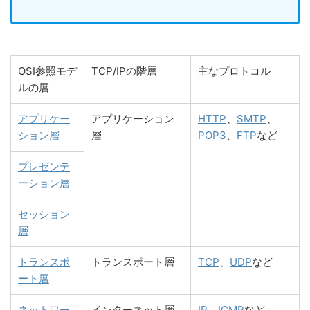
OSI参照モデ
TCP/IPの階層
主なプロトコル
ルの層
アプリケー
アプリケーション
HTTP
、
SMTP
、
ション層
層
POP3
、
FTP
など
プレゼンテ
ーション層
セッション
層
トランスポ
トランスポート層
TCP
、
UDP
など
ート層
ネットワー
インターネット層
IP
、
ICMP
など