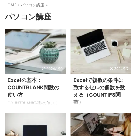
HOME
>
パソコン講座
>
パソコン講座
2024/1/10
2024/1/7
Excelの基本：
Excelで複数の条件に一
COUNTBLANK関数の
致するセルの個数を数
使い方
える（COUNTIFS関
数）
COUNTBLANK関数の使い方
Excel（エクセル）の
Excelで複数の条件に一致する
「COUNTBLANK関数」は、空
セルの個数を数える Excel（エ
白セルの個数を数える関数で
クセル）で複数の条件に一致
す。 空白ではないセルの個数
するセルの個数を数えるとき
を数えるときは「COUNTA関
は「COUNTIFS関数」を使い