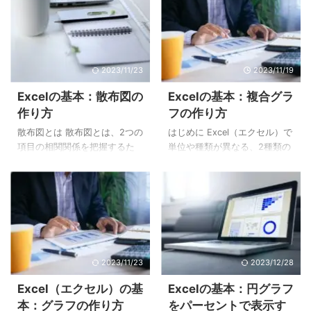
ラフの種類の変更]をクリック
基準にして相対的なバランス
書式を設定するセル範囲を選
設定するセル範囲を選択する
する グラフをクリックすると
を見たり、ほかの系列と比較
択する まずは[条件付き書式]
まずは[条件付き書式]を設定す
[グラフのデザイン]タブが表示
したりするときに利用しま
を設定するセル範囲を選択し
るセル範囲を選 ...
されるので、[グラフのデザイ
す。 下記はレーダーチャート
...
2023/11/23
2023/11/19
ン]タブ→[グラフの種類の変
のイメージ例です。レーダー
更]の順にクリックします。 手
チャートを利用して、男性と
Excelの基本：散布図の
Excelの基本：複合グラ
順3：グラフの種類を選択する
女性の平均点を表示していま
作り方
フの作り方
「グラフの種類の変更」画面
す。 本記事では、レーダーチ
が表示されるので、目的のグ
ャートの作り方について紹介
散布図とは 散布図とは、2つの
はじめに Excel（エクセル）で
ラフの種類を選択します。 今
しています。 Excel（エクセ
項目の相関関係を把握するた
単位や種類が異なる、2種類の
回の例では、[横棒]→[積み上
ル）でレーダーチャートの作
めのグラフのことです。 グラ
データを1つのグラフ上に表示
げ横棒]を選択しています。 手
り方 手順1：レーダーチャート
フ上にプロット（点を打つこ
したい場合は、複合グラフが
順4：表示するグラフのタイプ
のもとになるデータを作成す
と）していき、その点のばら
便利です。 複合グラフは、棒
...
る まずはレーダーチャート ...
つき具合によって2つの項目の
ブラフと折れ線グラフなど、
相関関係が判断できるのが散
異なる種類のグラフを組み合
布図の特徴です。 散布図の相
わせたものです。 下記は複合
関関係には「正の相関」「負
グラフのイメージ例です。 本
2023/11/23
2023/12/28
の相関」「関係なし」の3パタ
記事では、複合グラフの作り
ーンが存在します。 正の相関
方について紹介します。 複合
Excel（エクセル）の基
Excelの基本：円グラフ
とは、Aの値が大きくなるとB
グラフの作り方 手順1：グラフ
本：グラフの作り方
をパーセントで表示す
の値も大きくなるという関係
のもとになるデータを作成す