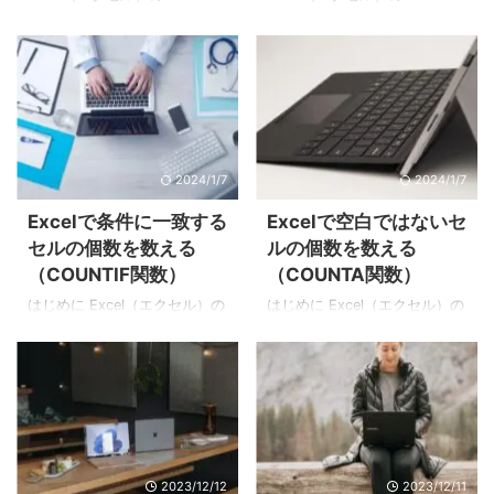
COUNTIF関数は、「COUNT」
ます。 ここがポイント 【書
「COUNT関数」は、数値を含
「COUNTA関数」は、空白で
と「IF」で構成されていること
式】 =COUNTIFS (条件範囲1,
むセルの個数を数える関数で
はないセルの個数を数える関
からわかるとお ...
検索条件1, [条件範囲2, 検索条
す。 COUNT関数は、数値や日
数です。 似たような関数に
件2],…) ※CO ...
付、時刻など数値をあらわす
「COUNT関数」があります
セルの個数をカウントしま
が、「COUNT関数」は数値を
す。セルに「A」や「あ」など
含むセルの個数を数える関数
の文字が含まれていると
です。セルに「A」や「あ」な
2024/1/7
2024/1/7
「COUNT関数」ではカウント
どの文字が含まれると
できません。 文字が含まれる
「COUNT関数」ではカウント
Excelで条件に一致する
Excelで空白ではないセ
セルの個数を数えるときは
できません。 文字が含まれる
セルの個数を数える
ルの個数を数える
「COUNT関数」ではなく
セルの個数を数えるときは
（COUNTIF関数）
（COUNTA関数）
「COUNTA関数」を使うこと
「COUNT関数」ではなく
で、空白ではないセルの個数
「COUNTA関数」を使うこと
はじめに Excel（エクセル）の
はじめに Excel（エクセル）の
をカウントできます。 手順1：
で、空白ではないセルの個数
COUNTIF関数は、条件に一致
COUNTA関数は、空白ではな
[数式]→[関数の挿入]をクリッ
を数えることができます。 手
するセルの数をカウントする
いセルの個数を数える関数で
クする COUNT関数の結果を表
順1：[数式]→[関数の挿入]をク
関数です。 COUNTIF関数は、
す。 数値やテキストなど、ど
示するセル（今回 ...
リックする COUN ...
指定した文字に一致するセル
んな種類のデータであって
の数をカウントするだけでな
も、空白以外であればカウン
く、特定の数値や日付を比較
トします。この関数を活用す
して、その条件に一致するセ
ることで、データの入力状況
2023/12/12
2023/12/11
ルの数をカウントできます。
や個数を簡単に把握できま