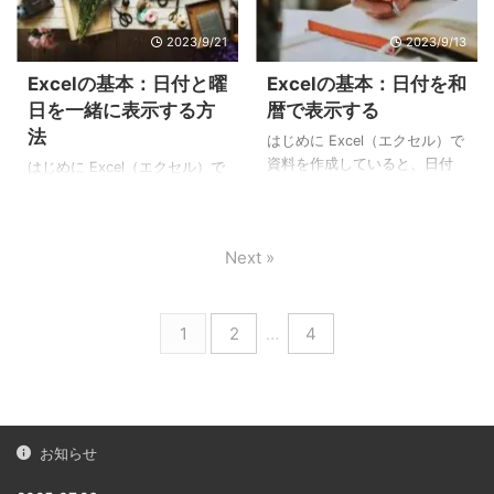
した折れ線グラフです。この
作成した棒グラフです。この
2023/9/21
2023/9/13
ようなグラフが作れます。
ようなグラフが作れます。 エ
Excelの基本：折れ線グラフの
クセルで棒グラフの作り方 手
Excelの基本：日付と曜
Excelの基本：日付を和
作り方 手順1：グラフのもとに
順1：グラフのもとになるセル
日を一緒に表示する方
暦で表示する
なるセル範囲を選択 折れ線グ
範囲を選択 まず、グラフのも
法
ラフのもとになるセル範囲を
とになるセル範囲を選択しま
はじめに Excel（エクセル）で
選択します。 手順2：[挿入]タ
す。 手順2：[挿入]タブにある
資料を作成していると、日付
はじめに Excel（エクセル）で
ブにある[折れ線／面グラフの
[縦棒／横棒グラフの挿入]をク
を扱うことがよくあります。
資料を作成していると、日付
挿入]をクリック [挿入]タブの
リック [挿入]タブの[縦棒／横
日付の表示形式は「セルの書
を扱うことがよくあります。
[折れ線／面グラフ ...
棒グラフの挿入]を ...
式設定画面」の「日付」で変
Excel（エクセル）では、表示
Next »
更できます。また「カレンダ
形式を変えるだけで、日付と
ーの種類」を「和暦」に変更
曜日を一緒に表示できます。
すると、「令和5年4月1日」や
Excelで日付と曜日を一緒に表
「R5.4.1」のような和暦で表示
示する方法 手順1：日付が入力
1
2
…
4
することもできます。 日付を
されたセルをクリックする 日
和暦で表示する 手順1：日付が
付の表示形式を変更するに
入力されたセルをクリックす
は、日付が入力されたセルを
る 日付の表示形式を変更する
クリックします。（もしくは
には、日付が入力されたセル
表示形式を変更するセル範囲
お知らせ
をクリックします。（もしく
を選択します。） 手順2：セル
は日付の表示形式を変更した
の書式設定を開く 対象のセル