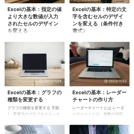
次の例では、点数が90点以上
す。 COUNTA関数の構文
Excelの基本：指定の値
Excelの基本：特定の文
の人数をCOUNTIF関数で求め
COUNTA関数は次のように入
より大きな数値が入力
字を含むセルのデザイ
ています。 COUNTIF関数の構
力します。 COUNTA関数の引
されたセルのデザイン
ンを変える（条件付き
文 COUNTIF関数は次のように
数には、範囲を指定します。
を変える
書式）
入力します。 COUNTIF関数の
値 1 ：必ず指定（範囲） 値 2
引数は［範囲］と［検索条
：任意で指定（最大 255 まで
はじめに Excel（エクセル）の
はじめに Excel（エクセル）で
件］です。引数［範囲］に指
範囲を追加できる） COUNTA
条件付き書式を利用すると、
予定表などを作成する際、土
定したセル範囲で［検索条
関数の使い方 手順1：[数
次のように指定した値より大
曜日や日曜日のセルに色をつ
件］に一致するデ ...
式]→[関数の挿入] ...
きい数値が入力されているセ
けると見やすい表が作れま
ルのデザインを変更できま
す。 特定の文字列を目立させ
す。 その他にも「指定した値
るには、[条件付き書式]の[セ
より小さい」「指定の範囲
ルの強調表示ルール]から[文字
2023/11/25
2023/11/23
内」「指定の値と等しい」な
列]を選択し、必要事項を設定
どの条件で、セルのデザイン
すれば簡単に特定文字のセル
Excelの基本：グラフの
Excelの基本：レーダー
を変更できます。 本記事で
を強調できます。 本記事で
種類を変更する
チャートの作り方
は、指定した値より大きい数
は、特定の文字が入力されて
グラフの種類を変更する 手順
レーダーチャートとは レーダ
値が入力されているセルのデ
いるセルのデザインを変える
1：変更元のグラフをクリック
ーチャートとは、複数の項目
ザインを変更する方法を紹介
方法について紹介していま
する グラフの種類を変更する
がある変量を構成比に直すこ
します。 指定の値より大きな
す。 特定の文字を含むセルの
には、まず変更するグラフを
となく正多角形上に表現した
数値が入力されたセルのデザ
デザインを変える（条件付き
クリックします。 手順2：[グ
グラフのことです。 中心点を
インを変える 手順1：条件付き
書式） 手順1：条件付き書式を