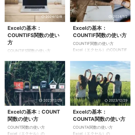
数」を使用しますが、空白セ
ます。 条件に一致するセルの
ルの個数を数えるときは
数をカウントする場合は
2024/12/8
2024/1/2
「COUNTBLANK関数」を使用
「COUNTIF関数」を使います
します。 Memo セル：
が、「COUNTIF関数」では条
Excelの基本：
Excelの基本：
Excel（エクセル）のマス目の
件を1つしか指定できません。
COUNTIFS関数の使い
COUNTIF関数の使い方
こと。セルをクリックする
複数の条件を指定し、すべて
方
と、そのセルを操作できる。
COUNTIF関数の使い方
の条件が満たされたセルの数
ここがポイント 【書式】
Excel（エクセル）のCOUNTIF
をカウントする場合は
COUNTIFS関数の使い方
=COUNTBLANK(範囲)
関数は、条件に一致するセル
「COUNTIFS関数」を使用し
Excel（エクセル）の
COUNTBLANK関数の引数には
の数をカウントする関数で
ます。 COUNTIFS関数の構文
「COUNTIFS関数」は、複数
「範囲」を指定します。 例え
す。 メモ セル：Excel（エク
は次のとおりです。
の条件を指定し、すべての条
ば「=COUNTBLA ...
セル）のマス目のこと。セル
=COUNTIFS（範囲1, 検索条件
件が満たされたセルの数をカ
をクリックすると、そのセル
1, 範囲2, 検索条 ...
ウントする関数です。 条件に
を操作できる。 ここがポイン
一致するセルの数をカウント
ト 【書式】 =COUNTIF(範囲,
する場合は「COUNTIF関数」
2023/12/29
2023/12/29
検索条件) COUNTIF関数の引
を使いますが、この関数では
数には「範囲」と「検索条
条件を1つしか指定できませ
Excelの基本：COUNT
Excelの基本：
件」を指定します。引数「範
ん。複数の条件を指定し、す
関数の使い方
COUNTA関数の使い方
囲」で指定したセル範囲の中
べての条件が満たされたセル
から「検索条件」に一致する
の数をカウントする場合は
COUNT関数の使い方
COUNTA関数の使い方
セルの個数を求めます。
「COUNTIFS関数」を使用し
Excel（エクセル）の
Excel（エクセル）の