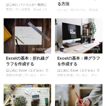
る方法
性を示します。 負の相関と
る まずはグラフのもとになる
はじめに パソコンが一般的に
は、Aの値が大きくなるとBの
データを作成します。 今回の
普及している現在、Excel（エ
はじめに 円グラフは、円全体
値は小さくなるという関係性
例では次の表（データ）を作
クセル）の操作は覚えておき
を100%として、その中に占め
を示します。 相関なしとは、
成しています。 手順2：グラフ
たい技術です。 しかし、Excel
る項目の構成比を扇形で表し
AとBの値には関係性 ...
のもとになるセル範囲を選択
初心者には難しく感じるかも
たグラフです。 Excel（エクセ
する デー ...
しれません。なぜならExcelに
ル）では、下記のような円グ
はたくさんの機能があるから
ラフをかんたんに作成できま
です。 ただ、実際は使う機能
す。 Excelの基本：円グラフの
が限られています。一般的に
作り方 手順1：グラフのもとに
2023/10/5
2023/10/5
よく使う機能さえ覚えてしま
なるセル範囲を選択 円グラフ
えば、問題ありません。よく
のもとになるセル範囲を選択
Excelの基本：折れ線グ
Excelの基本：棒グラフ
使う機能の操作を覚えてしま
します。 手順2：[挿入]タブに
ラフを作成する
を作成する
えば、大抵のことはできま
ある[円またはドーナツ グラフ
す。 本記事では、Excel（エク
の挿入]をクリック 対象のセル
はじめに Excel（エクセル）で
はじめに Excel（エクセル）で
セル）でよく使う機能のひと
を選択した状態で、[挿入]タブ
資料を作成していると、デー
資料を作成していると、デー
つである「グラフの作り方」
の[円またはドーナツ グラフの
タをグラフにしたいときがあ
タをグラフにしたいときがあ
について紹介しています。 作
挿入]をクリックします。 手順
ります。Excel（エクセル）で
ります。Excel（エクセル）で
成するグラフのサンプルは以
3：グラフの種類を選択する
は、[挿入]タブにあるグラフの
は、[挿入]タブにあるグラフの
下です。 ...
[挿入]タブ ...
機能を使えば、かんたんにグ
機能を使えば、かんたんにグ
ラフが作成できます。 下記
ラフが作成できます。 次のグ
は、Excel（エクセル）で作成
ラフは、Excel（エクセル）で