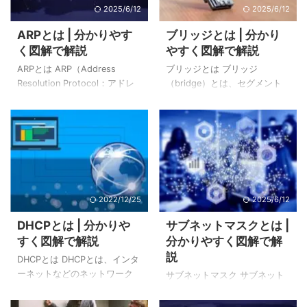
2025/6/12
2025/6/12
ARPとは | 分かりやす
ブリッジとは | 分かり
く図解で解説
やすく図解で解説
ARPとは ARP（Address
ブリッジとは ブリッジ
Resolution Protocol：アドレ
（bridge）とは、セグメント
ス解決プロトコル）とは、IPア
間の中継器です。流れてきた
ドレス（IPv4）からOSI参照モ
パケットの「MACアドレス」
デルのデータリンク層で使用
を確認し、必要があれば他の
するMACアドレスを取得する
セグメントへとパケットを流
ためのプロトコルです。 イン
す役割を持ちます。 OSI参照モ
ターネット上で通信を行うた
デルではデータリンク層（レ
めには、IPアドレスとMACア
イヤ2）、TCP/IPの階層モデル
ドレスが必要です。 上記のイ
ではネットワークインタフェ
2022/12/25
2025/6/12
メージ例の通り、IPアドレスは
ース層で使用されるネットワ
DHCPとは | 分かりや
サブネットマスクとは |
最終地点の宛先を指定してい
ーク機器です。 ブリッジには
すく図解で解説
分かりやすく図解で解
ますが、MACアドレスは次の
「MACアドレス」を学習する
説
宛先を指定しています。 IPア
機能があり、流れてきたパケ
DHCPとは DHCPとは、インタ
ドレスは、コンピュータの位
ットを監視することで、ブリ
ーネットなどのネットワーク
サブネットマスク サブネット
置を特定するためのインター
ッジに接続されているコンピ
に一時的に接続するコンピュ
マスクとは、IPアドレスのうち
ネット上の住所、それに対し
ュータがどのセグメントに属
ータに、IPアドレスなど必要な
「ネットワークアドレス」と