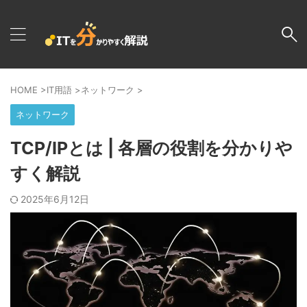
HOME
>
IT用語
>
ネットワーク
>
ネットワーク
TCP/IPとは | 各層の役割を分かりや
すく解説
2025年6月12日