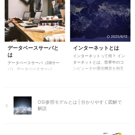
てMA ...
しているか「MACアドレス」
情報を自動的に割り当てるプ
「ホストアドレス」を識別す
を記憶します。 ※ ...
ロトコルです。 インターネッ
るための数値です。（※IPv4の
トなどのネットワークに接続
場合は32ビット、IPv6の場合
し通信をおこなうためには、IP
は128ビットの数値） ネット
アドレスと呼ばれるインター
ワークアドレスとは、ネット
ネット上の住所が必要です。
2022/12/25
2025/6/12
ワークに付与されているIPアド
郵便物を送るときに「送り元
レス、そして ホストアドレス
データベースサーバと
インターネットとは
住所」と「送り先住所」が必
はネットワーク内のコンピュ
は
要なのと同じで、コンピュー
ータ（ネットワーク機器）に
インターネットって何？ イン
タ間で通信する際は「送信元IP
付与されているIPアドレスで
ターネットとは、世界中のコ
データベースサーバ（DBサー
アドレス」と「送信先IPアドレ
す。 私たちの生活で例える
ンピュータや通信機器を相互
バ） データベースサーバ
ス」が必要なのです。 この
と、ネットワークアドレスは
に繋いだネットワークのこと
（英：database server）と
「IPアドレス」を自動的に採番
地域（東京都××区、大阪府××
をいいます。1990年頃から世
は、DBMS（データベース管理
するネッ ...
市など）、ホストアドレスと
界的に広く使われ始め、イン
システム）が稼働しているサ
は番地（×番地1-2、×番地1-3
ターネットを使用した様々な
ーバのことです。 サービスや
...
モノが作られてきました。 例
機能を提供するコンピュータ
OSI参照モデルとは | 分かりやすく図解で
えば、ネットニュースなどの
のことを「サーバ」
解説
Webサイト（ウェブサイ
（server）、そのサービスや機
ト）、メールやLINEのような
能を利用するコンピュータの
コミュニケーションツール、
ことを「クライアント」
他にも様々なモノが作られて
（client）といいます。 データ