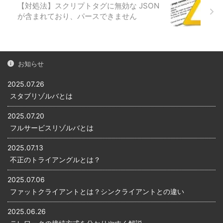
【対処法】スクリプトタグに無効な JSON
きました。このようにインタ
ベースサーバは、アプリケー
が含まれており、パースできません
ーネットを通じて世界中の
ション開発では欠かせないデ
人々と通信することが可能に
ータベース機能を提供してい
なりました。 上記のイメージ
るサーバです。 次の図はWeb
図は、「企業」「行政」「病
アプリケーションにおけるデ
院」「一般家庭」などのコン
ータベースサーバのイメー ...
お知らせ
ピュー ...
2025.07.26
スタブリゾルバとは
2025.07.20
フルサービスリゾルバとは
2025.07.13
不正のトライアングルとは？
2025.07.06
ファットクライアントとは？シンクライアントとの違い
2025.06.26