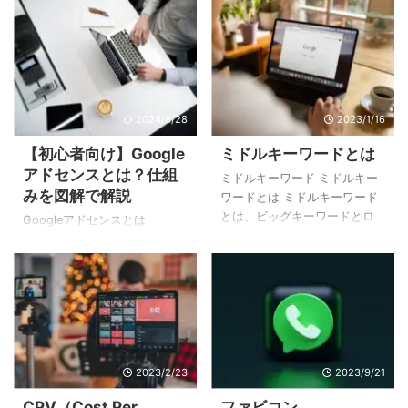
2024/8/28
2023/1/16
【初心者向け】Google
ミドルキーワードとは
アドセンスとは？仕組
ミドルキーワード ミドルキー
みを図解で解説
ワードとは ミドルキーワード
とは、ビッグキーワードとロ
Googleアドセンスとは
ングテールキーワード（スモ
Googleアドセンスとは、ウェ
ールキーワード）の中間にあ
ブサイトやブログを使って稼
たるキーワードで、検索数や
ぐことができる「クリック報
競合数なども中程度のボリュ
酬型広告」と呼ばれるGoogle
ームのキーワードのことで
が提供する広告配信サービス
す。 具体的な検索ボリューム
です。 ウェブサイトやブログ
としては、月間で1,000～
にGoogleアドセンスのタグを
10,000回の間で検索がされて
2023/2/23
2023/9/21
貼り付けるだけで、ウェブサ
いるため、競合性も高すぎ
イトやブログの読者に対して
CPV（Cost Per
ファビコン
ず、上位表示が狙いやすいキ