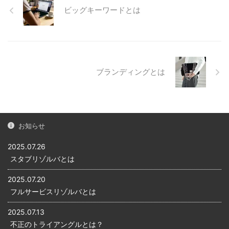
法のひとつです。 YouTubeで
強い アクセストレードの広告
ビッグキーワードとは
稼ぐ人のことを「ユーチュー
は、大きなカテゴリーに分け
バー」と呼ぶのと同じで、ア
ると「Eコマース」「サービ
フィリエイトで稼ぐ人のこと
ス」「金融・保険」「エンタ
を「アフィリエイター」とい
メ」「その他」の5つに分類さ
います。 次の図はアフィリエ
れています。 その中でも求人
イトのイメージ例です。 企業
や金融系の高単価商品が多
ブランディングとは
の商品やサービスを「アフィ
く、また、オンラインゲーム
リエイター」がウェブサイト
などのサービスも充実してい
やブログで紹介し、それを見
ます。 セミナーやコンテンツ
た読者が購入・契約すると
が充実している アクセストレ
「アフィリエイター」に成果
ードでは、随時セミナーを開
お知らせ
報酬が入るという仕組みで
催しています。また地方にい
す。 アフィリエイトは無料で
る方でも参加しやすいよ ...
2025.07.26
始め ...
スタブリゾルバとは
2025.07.20
フルサービスリゾルバとは
2025.07.13
不正のトライアングルとは？