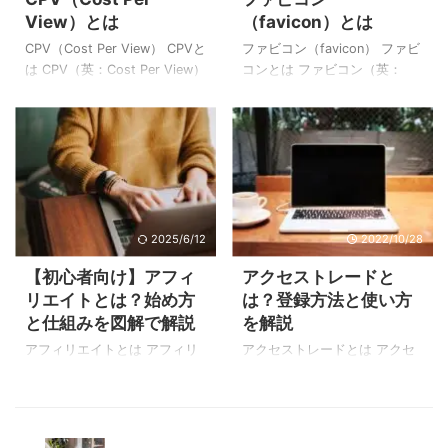
最適な広告が自動で表示され
View）とは
（favicon）とは
ーワードです。 ミドルキーワ
ます。そして表示された広告
ードの特徴 比較的上位表示が
を読者がクリックするたびに
CPV（Cost Per View） CPVと
ファビコン（favicon） ファビ
狙いやすい ミドルキーワード
サイト運営者に報酬が支払わ
は CPV（英：Cost Per View）
コンとは ファビコン（英：
は比較的上位表示が狙いやす
れる仕組みです。 次の図は
とは、広告視聴1回あたりのコ
favicon）とは、ブラウザのタ
いキーワードです。 例えば
Googleアドセンスのイメージ
ストのことで、動画広告の広
ブやブックマークなどに表示
「妊娠」というビッグキーワ
例です。 サイト運営者はウェ
告視聴単価で使用される指標
される、Webサイト名の横に
...
ブサイトやブログに記事を書
です。 リスティング広告やデ
並ぶ小さなアイコン画像のこ
いて、Goo ...
ィスプレイ広告では、クリッ
とです。（Webサイトのシン
ク数に応じて課金が発生する
ボルマークのようなもの）
「CPC課金」やWeb広告の表
favorite（お気に入り）に登録
示回数（インプレッション）
したWebサイトのiconという意
2025/6/12
2022/10/28
に応じて課金が発生する
味で、Favorite icon（お気に
【初心者向け】アフィ
アクセストレードと
「CPM課金」が使用されてい
入りのアイコン）を省略して
リエイトとは？始め方
は？登録方法と使い方
ましたが、動画広告の場合
「favicon」と呼ばれていま
と仕組みを図解で解説
を解説
は"視聴"させることが重要のた
す。 ファビコンの歴史 ファビ
め、CPVの課金形態が広く利
コンは、Internet Explorer 5に
アフィリエイトとは アフィリ
アクセストレードとは アクセ
用されています。 CPVの計算
搭載された機能として登場し
エイトとは、ウェブサイトや
ストレードは、2001年から20
方法 CPVは次の式で計算でき
たのが始 ...
ブログを使って稼ぐことがで
年以上の実績があるアフィリ
ます。 例え ...
きる「成果報酬型広告」と呼
エイト広告のASPサービスで
ばれるインターネット広告手
す。 求人、ゲーム、金融系に