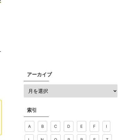
表
ー
アーカイブ
索引
A
B
C
D
E
F
I
L
N
O
P
R
S
T