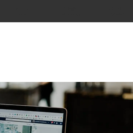
ホーム
IT用語
ITパスポート
home
it terminology
it passport