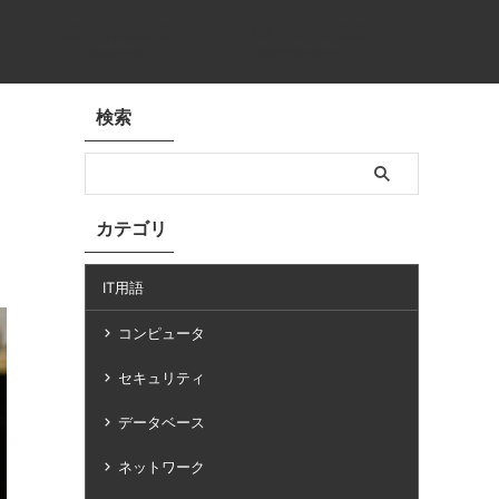
基本情報技術者
プログラミング講座
basic info
programming
検索
カテゴリ
IT用語
コンピュータ
セキュリティ
データベース
ネットワーク