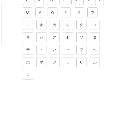
U
V
W
ア
イ
ウ
エ
オ
カ
キ
ク
コ
サ
シ
ス
セ
ソ
タ
テ
ト
ハ
ヒ
フ
ヘ
ホ
マ
メ
ラ
リ
ル
ロ