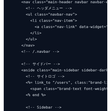
      <nav class="main-header navbar navbar-ex
        <!-- ヘッダメニュー -->

        <ul class="navbar-nav">

          <li class="nav-item">

            <a class="nav-link" data-widget="p
          </li>

        </ul>

      </nav>

      <!-- /.navbar -->

      <!-- サイドバー -->

      <aside class="main-sidebar sidebar-dark-
        <!-- サイトロゴ -->

        <%= link_to "/users", class:"brand-link
          <span class="brand-text font-weight
        <% end %>

        <!-- Sidebar -->
