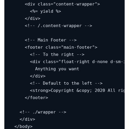
      <div class="content-wrapper">

        <%= yield %>

      </div>

      <!-- /.content-wrapper -->

      <!-- Main Footer -->

      <footer class="main-footer">

        <!-- To the right -->

        <div class="float-right d-none d-sm-inl
          Anything you want

        </div>

        <!-- Default to the left -->

        <strong>Copyright &copy; 2020 All right
      </footer>

    <!-- ./wrapper -->

    </div>

  </body>
