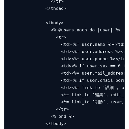
                </tr>

              </thead>

              <tbody>

                <% @users.each do |user| %>

                  <tr>

                    <td><%= user.name %></td>

                    <td><%= user.address %></td
                    <td><%= user.phone %></td>

                    <td><% if user.sex == 0 th
                    <td><%= user.mail_address %
                    <td><% if user.email_per
                    <td><%= link_to '詳細', user
                    <%= link_to '編集', edit_use
                    <%= link_to '削除', user,
                  </tr>

                <% end %>

              </tbody>
