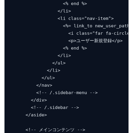
                    <% end %>

                  </li>

                  <li class="nav-item">

                    <%= link_to new_user_path,
                      <i class="far fa-circle 
                      <p>ユーザー新規登録</p>

                    <% end %>

                  </li>

                </ul>

              </li>

            </ul>

          </nav>

          <!-- /.sidebar-menu -->

        </div>

        <!-- /.sidebar -->

      </aside>

      <!-- メインコンテンツ -->
