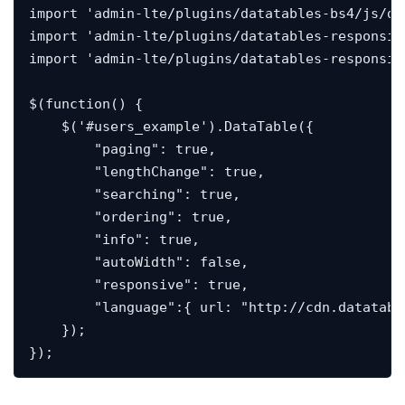
import 'admin-lte/plugins/datatables-bs4/js/da
import 'admin-lte/plugins/datatables-responsiv
import 'admin-lte/plugins/datatables-responsiv
$(function() {

    $('#users_example').DataTable({

        "paging": true,

        "lengthChange": true,

        "searching": true,

        "ordering": true,

        "info": true,

        "autoWidth": false,

        "responsive": true,

        "language":{ url: "http://cdn.datatabl
    });

});