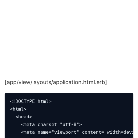
[app/view/layouts/application.html.erb]
<!DOCTYPE html>

<html>

  <head>

    <meta charset="utf-8">

    <meta name="viewport" content="width=devic