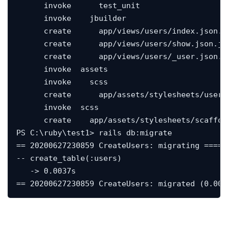
      invoke      test_unit

      invoke    jbuilder

      create      app/views/users/index.json.jb
      create      app/views/users/show.json.jbu
      create      app/views/users/_user.json.jb
      invoke  assets

      invoke    scss

      create      app/assets/stylesheets/users.
      invoke  scss

      create    app/assets/stylesheets/scaffold
PS C:\ruby\test1> rails db:migrate

== 20200627230859 CreateUsers: migrating =====
-- create_table(:users)

   -> 0.0037s

== 20200627230859 CreateUsers: migrated (0.008