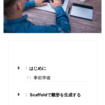
目次
1
はじめに
1.1
事前準備
2
Scaffoldで雛形を生成する