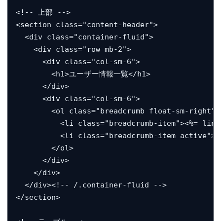
<!-- 上部 -->

<section class="content-header">

  <div class="container-fluid">

    <div class="row mb-2">

      <div class="col-sm-6">

        <h1>ユーザー情報一覧</h1>

      </div>

      <div class="col-sm-6">

        <ol class="breadcrumb float-sm-right">

          <li class="breadcrumb-item"><%= lin
          <li class="breadcrumb-item active
        </ol>

      </div>

    </div>

  </div><!-- /.container-fluid -->

</section>
