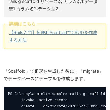
rails g scaffold リソース名 カラム名1:データ
型1 カラム名2:データ型2...
詳細はこちら
【Rails入門】超便利ScaffoldでCRUDを作成
する方法
「Scaffold」で雛形を生成した後に、「migrate」
でデータベースにテーブルを作成します。
PS C:\ruby\adminlte_sample> rails g scaffold u
      invoke  active_record

      create    db/migrate/20200627230859_creat