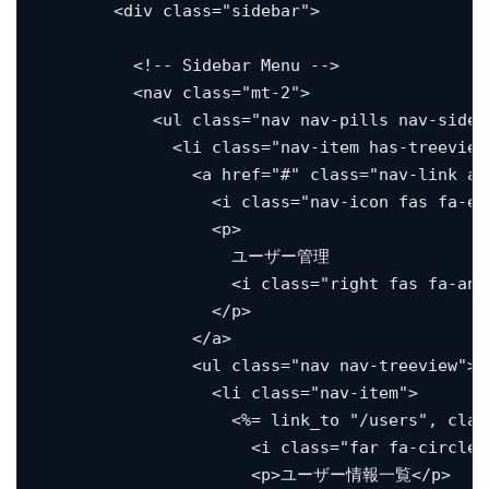
        <div class="sidebar">

          <!-- Sidebar Menu -->

          <nav class="mt-2">

            <ul class="nav nav-pills nav-sideb
              <li class="nav-item has-treeview 
                <a href="#" class="nav-link act
                  <i class="nav-icon fas fa-edi
                  <p>

                    ユーザー管理

                    <i class="right fas fa-angl
                  </p>

                </a>

                <ul class="nav nav-treeview">

                  <li class="nav-item">

                    <%= link_to "/users", clas
                      <i class="far fa-circle 
                      <p>ユーザー情報一覧</p>
