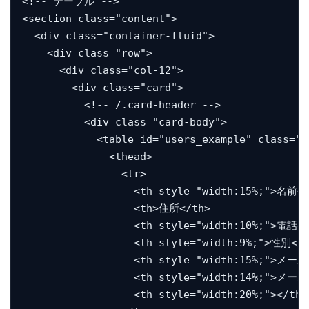
<!-- テーブル -->

<section class="content">

  <div class="container-fluid">

    <div class="row">

      <div class="col-12">

        <div class="card">

          <!-- /.card-header -->

          <div class="card-body">

            <table id="users_example" class="t
              <thead>

                <tr>

                  <th style="width:15%;">名前</
                  <th>住所</th>

                  <th style="width:10%;">電話番
                  <th style="width:9%;">性別</t
                  <th style="width:15%;">メール<
                  <th style="width:14%;">メール
                  <th style="width:20%;"></th>
