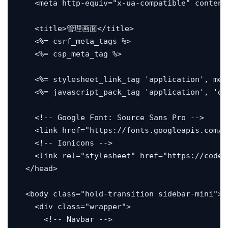
    <meta http-equiv="x-ua-compatible" content=
    <title>管理画面</title>

    <%= csrf_meta_tags %>

    <%= csp_meta_tag %>

    <%= stylesheet_link_tag 'application', med
    <%= javascript_pack_tag 'application', 'da
    <!-- Google Font: Source Sans Pro -->

    <link href="https://fonts.googleapis.com/c
    <!-- Ionicons -->

    <link rel="stylesheet" href="https://code.
  </head>

  <body class="hold-transition sidebar-mini">

    <div class="wrapper">

      <!-- Navbar -->
