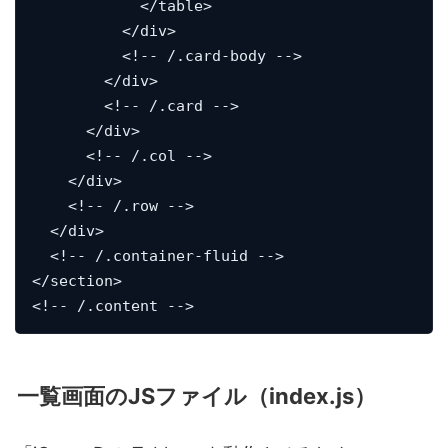
            </table>

          </div>

          <!-- /.card-body -->

        </div>

        <!-- /.card -->

      </div>

      <!-- /.col -->

    </div>

    <!-- /.row -->

  </div>

  <!-- /.container-fluid -->

</section>

<!-- /.content -->
一覧画面のJSファイル（index.js）