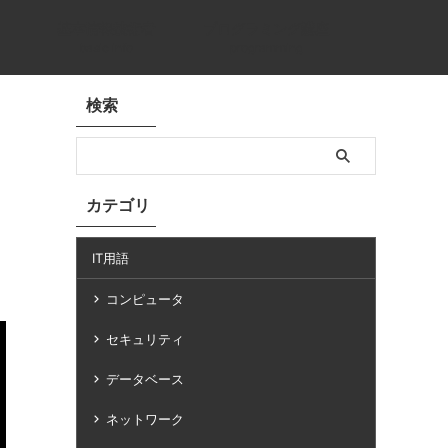
基本情報技術者
プログラミング講座
basic info
programming
検索
カテゴリ
IT用語
コンピュータ
セキュリティ
データベース
ネットワーク