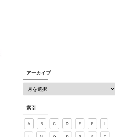
アーカイブ
索引
A
B
C
D
E
F
I
L
N
O
P
R
S
T