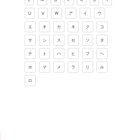
U
V
W
ア
イ
ウ
エ
オ
カ
キ
ク
コ
サ
シ
ス
セ
ソ
タ
テ
ト
ハ
ヒ
フ
ヘ
ホ
マ
メ
ラ
リ
ル
ロ