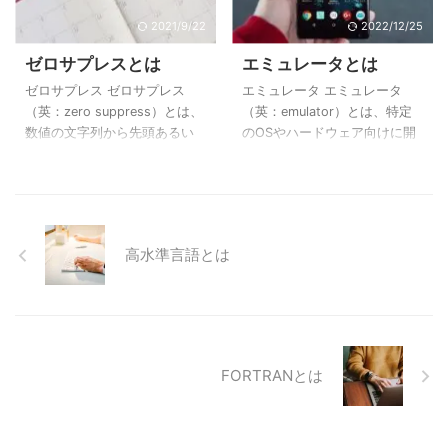
高いプログラミング言語にな
ート」「クイックソート」
るように改良して作られたの
「ヒープソート」「マージソ
2021/9/22
2022/12/25
が Kotlinです。 Kotlinの特徴
ート」があります。 本記事で
ゼロサプレスとは
エミュレータとは
Java仮想マシン（Java VM）
は、未整列データを木構造を
上で動作する Javaはサン・マ
利用してソートしていく「ヒ
ゼロサプレス ゼロサプレス
エミュレータ エミュレータ
イクロシステムズが「Write
ープソート」について図解で
（英：zero suppress）とは、
（英：emulator）とは、特定
once, run anywhere」（一度
分かりやすく解説していきま
数値の文字列から先頭あるい
のOSやハードウェア向けに開
プログラ ...
す。 ヒープソートとは ヒープ
は末尾の余計な「0」を取り除
発されたソフトウェアを、本
ソートとは未整列のデータを
く作業のことです。 ゼロサプ
来とは異なる動作環境で疑似
「ヒープ」の性質を持つ木構
レスの例は次のとおりです。
的に実行させるソフトウェア
造の構成にして、そこから最
コンピュータのプログラムで
やハードウェアのことです。
大値または ...
は、月や日の前にある0を削除
エミュレータを利用してソフ
高水準言語とは
して「01月03日」ではなく「1
トウェアを動作させることを
月3日」のように表記（01月
エミュレーション（英：
→1月、03日→3日）する際に
emulation）といいます。 例え
ゼロサプレスを利用すること
ば、スマートフォン
があります。 また、ゼロサプ
（Android）向けのアプリがあ
レスの逆で「1」を「001」の
るとします。本来はAndroid端
FORTRANとは
ように必要な桁数に達するま
末でしか動作しないアプリで
で先頭あるいは末尾に0を付け
も、エミュレータを使用する
加える処理のことをゼロパデ
とWindows上で動かすことが
ィング（英：zero pa ...
できます。 その他にも、Mac