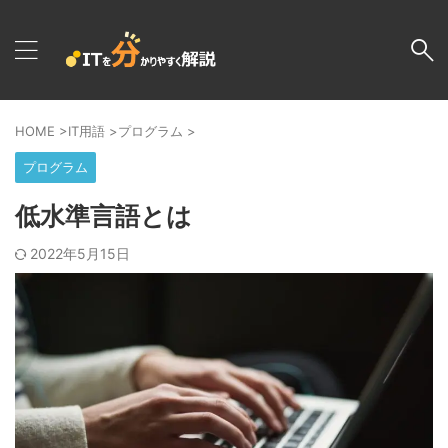
HOME
>
IT用語
>
プログラム
>
プログラム
低水準言語とは
2022年5月15日