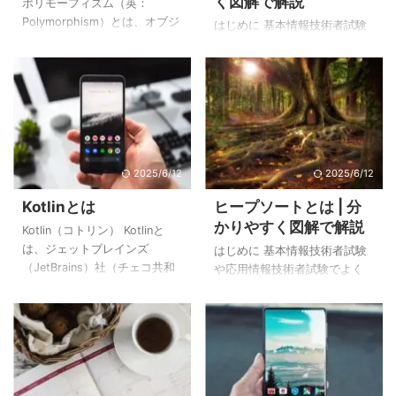
く図解で解説
ポリモーフィズム（英：
Polymorphism）とは、オブジ
はじめに 基本情報技術者試験
ェクト指向の考え方の一つ
や応用情報技術者試験でよく
で、ある1つの関数（メソッ
出題される整列アルゴリズム
ド）の呼び出しに対し、オブ
の問題。 基本的な整列アルゴ
ジェクト毎に異なる動作をす
リズムには「バブルソート」
ることをいいます。 ポリモー
「選択ソート」「挿入ソー
フィズムのイメージ例 例え
ト」があり、より高速な整列
ば、動物クラスに「cry」（鳴
アルゴリズムには「シェルソ
く）という関数（メソッド）
2025/6/12
2025/6/12
ート」「クイックソート」
があるとします。 そして、動
「ヒープソート」「マージソ
Kotlinとは
ヒープソートとは | 分
物クラスのサブクラスには 犬
ート」があります。 本記事で
かりやすく図解で解説
クラス、ネコクラス、豚クラ
は、最小値（もしくは最大
Kotlin（コトリン） Kotlinと
スがあり、それぞれ「cry」
値）と先頭の値を交換してい
は、ジェットブレインズ
はじめに 基本情報技術者試験
（鳴く）という関数（メソッ
く「選択ソート（基本選択
（JetBrains）社（チェコ共和
や応用情報技術者試験でよく
ド）の中身を独自で実装して
法）」について図解で分かり
国の首都プラハに本社を置く
出題される整列アルゴリズム
います。 その結果、動物クラ
やすく解説しています。 選択
ソフトウェア開発企業）が
の問題。 基本的な整列アルゴ
スの「cry」（鳴く ...
ソート（基本選択法）とは 選
2011年に発表したプログラミ
リズムには「バブルソート」
択ソートとは対象となるデー
ング言語です。 世界中で使用
「選択ソート」「挿入ソー
タの中から最小値（もしくは
されている人気言語である
ト」があり、より高速な整列
最大値）を探し ...
Javaをもっと簡潔で安全性の
アルゴリズムには「シェルソ