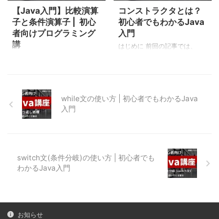
に表現する方法を提供しま
す。 例えば、同じような機能
【Java入門】比較演算
コンストラクタとは？
す。 ラムダ式は次のような構
のメソッドで引数にint型と
子と条件演算子 | 初心
初心者でもわかるJava
文で記述します。 (型1 引数名
double型があるとします。オ
者向けプログラミング
入門
1, 型2 引数名2, ....) -> { ....ラ
ーバーロードを使わない場合
講
ムダ式本体の処理.... } ラムダ
は、それぞれ違うメソッド名
はじめに 前回の記事では、
式を使う理由は以下です。 ...
で定義する必要があります。
Javaのメソッドについて紹介
はじめに 前回の記事では、
そのため、メソッドを使う人
しました。 本記事では、Java
Javaの演算子（算術演算子、
は引数の型によって使うメソ
のコンストラクタについて紹
代入演算子、インクリメント
ッドを選択します。 オーバー
介します。 コンストラクタと
演算子、デクリメント演算
ロードを使う場 ...
は コンストラクタとは、オブ
while文の使い方 | 初心者でもわかるJava
子）について紹介しました。
ジェクトの生成（インスタン
入門
本記事では、Javaの演算子
スの生成）とともに自動的に
（比較演算子、条件演算子、
呼び出される特殊なメソッド
論理演算子）について紹介し
です。 次の例のように「new
ます。 比較演算子とは 比較演
Sample()」とSampleクラスの
算子とは、2つの値を比較する
switch文(条件分岐)の使い方 | 初心者でも
オブジェクトを生成するタイ
ときに使う演算子のことで
わかるJava入門
ミングでコンストラクタは動
す。比較演算子で比較した結
作します。 コンストラクタ
果、条件が成立した場合は
は、クラス名と同じ名前にし
true（読み：トゥルー）、成立
ます。 そして、コンストラク
しない場合は false（読み：フ
タには戻り値がありません。
ォールス）を返します。 比較
お知らせ