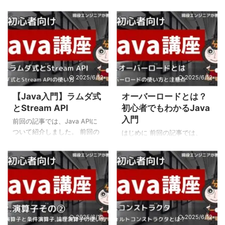
Javaの継承について紹介しま
Javaのstatic変数とstaticメソ
した。 本記事では、Javaのオ
ッドについて紹介しました。
ーバーライドについて紹介し
本記事では、Javaの列挙型に
ます。 オーバーライドとは オ
ついて紹介します。 列挙型
ーバーライドとは、継承元で
（enum）とは 列挙型とは、関
あるスーパークラス（親クラ
連する定数をひとまとめにし
ス）で定義されているメソッ
ておくことができる型です。
2025/6/12
2025/6/12
ドを、サブクラス（子クラ
定数とは 定数とは、値が変化
ス）で書き換えることです。
しないものであり、次のよう
【Java入門】ラムダ式
オーバーロードとは？
スーパークラスにあるメソッ
にfinal修飾子を用いて定義しま
とStream API
初心者でもわかるJava
ドと、同じ名前、同じ引数の
す。 public static final String
入門
メソッドをサブクラスに記述
ORANGE = "Orange"; public
前回の記事では、Java APIに
することでオーバーライドす
static final String GRAPE ...
ついて紹介しました。 前回の
はじめに 前回の記事では、
ることができます。 以下の図
記事 Java APIとは？初心者で
Javaのコンストラクタについ
は、オーバーライドの例で
もわかるJava入門 本記事で
て紹介しました。 本記事で
す。 スーパークラスにある
は、ラムダ式とStream APIに
は、Javaのオーバーロードに
「cry」というメソッドを、サ
ついて紹介します。 ラムダ式
ついて紹介します。 オーバー
ブクラスに定義することで ...
とは ラムダ式とは、Java 8か
ロードとは オーバーロードと
ら追加された新しい文法で、
は、同じクラス内に引数の数
関数型プログラミングの概念
や型が異なる同じ名前のメソ
を取り入れ、匿名関数を簡潔
2025/6/12
2025/6/12
ッドを2つ以上定義することで