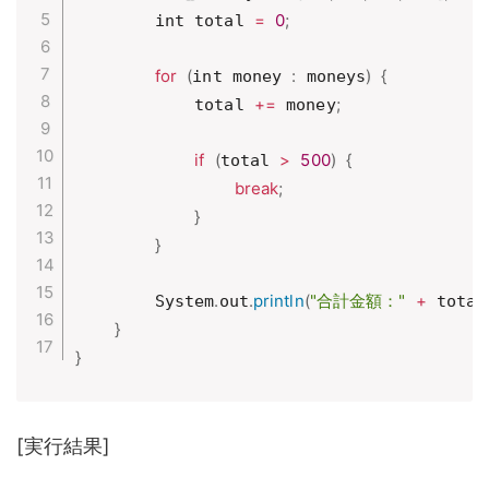
=
0
;
        int total 
for
(
:
)
{
int money 
 moneys
+=
;
            total 
 money
if
(
>
500
)
{
total 
break
;
}
}
.
.
println
(
"合計金額："
+
        System
out
 total
}
}
[実行結果]