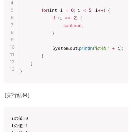
for
(
=
0
;
<
5
;
++
)
{
int i 
 i 
 i
if
(
==
2
)
{
i 
continue
;
}
.
.
println
(
"iの値:"
+
)
;
            System
out
 i
}
}
}
[実行結果]
iの値:0

iの値:1
