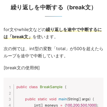
繰り返しを中断する（break文）
for文やwhile文などの
繰り返しを途中で中断するに
は「break文」
を使います。
次の例では、int型の変数「total」が500を超えたら
ループを途中で中断しています。
[break文の使用例]
public
class
BreakSample
{
public
static
void
main
(
String
[
]
 args
)
{
[
]
=
{
100
,
200
,
500
,
1000
}
;
        int
 moneys 