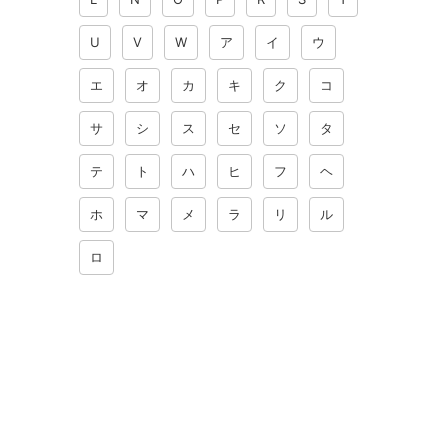
U
V
W
ア
イ
ウ
エ
オ
カ
キ
ク
コ
サ
シ
ス
セ
ソ
タ
テ
ト
ハ
ヒ
フ
ヘ
ホ
マ
メ
ラ
リ
ル
ロ