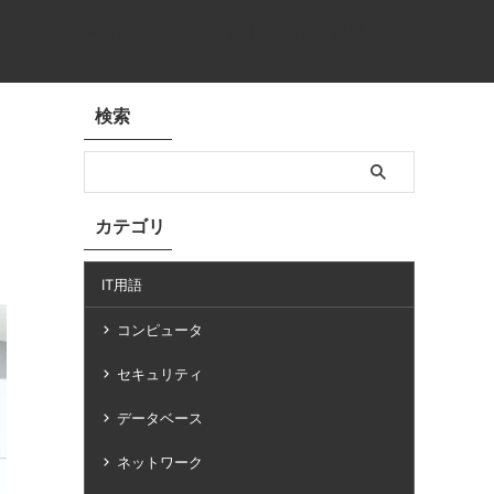
基本情報技術者
プログラミング講座
basic info
programming
検索
カテゴリ
IT用語
コンピュータ
セキュリティ
データベース
ネットワーク