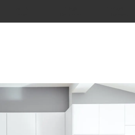
ホーム
IT用語
ITパスポート
home
it terminology
it passport