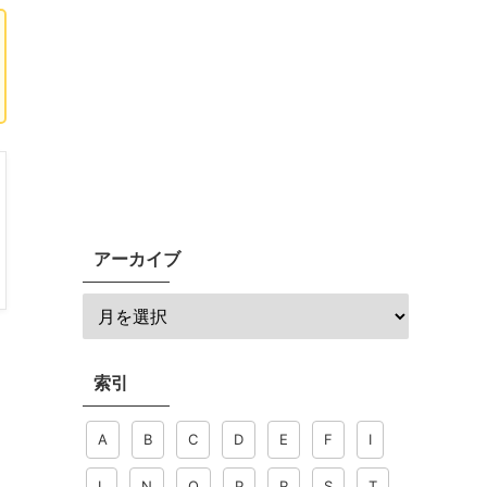
アーカイブ
索引
A
B
C
D
E
F
I
L
N
O
P
R
S
T