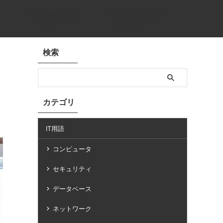
基本情報技術者
プログラミング講座
basic info
programming
検索
カテゴリ
IT用語
コンピュータ
セキュリティ
データベース
ネットワーク