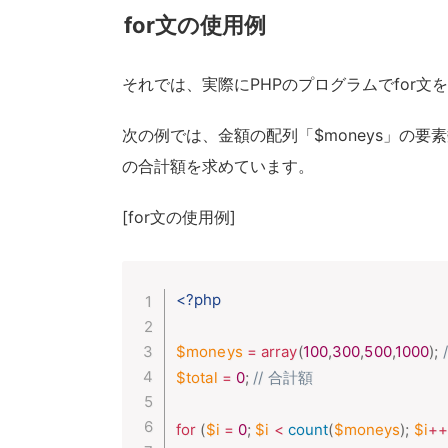
for文の使用例
それでは、実際にPHPのプログラムでfor
次の例では、金額の配列「$moneys」の要素
の合計額を求めています。
[for文の使用例]
<?php
$moneys
=
array
(
100
,
300
,
500
,
1000
)
;
$total
=
0
;
// 合計額
for
(
$i
=
0
;
$i
<
count
(
$moneys
)
;
$i
++