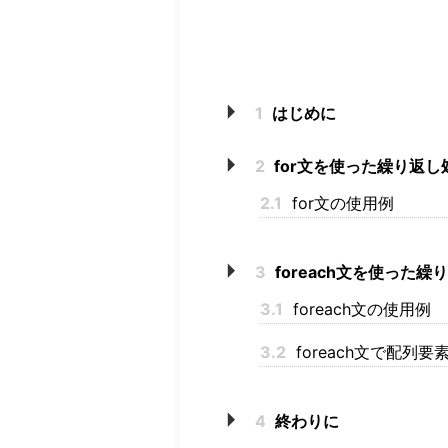
1
はじめに
2
for文を使った繰り返し
2.1
for文の使用例
3
foreach文を使った繰
3.1
foreach文の使用例
3.2
foreach文で配列
4
終わりに