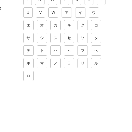
の
U
V
W
ア
イ
ウ
エ
オ
カ
キ
ク
コ
サ
シ
ス
セ
ソ
タ
テ
ト
ハ
ヒ
フ
ヘ
ホ
マ
メ
ラ
リ
ル
ロ