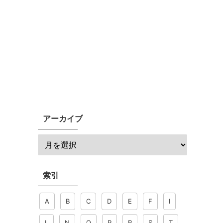
アーカイブ
索引
A
B
C
D
E
F
I
L
N
O
P
R
S
T