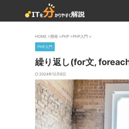
HOME
>
開発
>
PHP
>
PHP入門
>
PHP入門
繰り返し(for文, fore
2024年12月8日