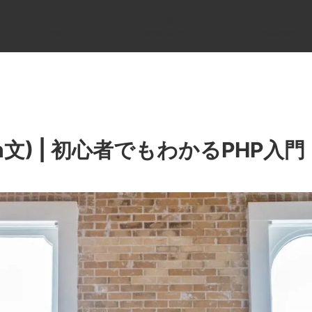
ホーム
IT用語
ITパスポート
home
it terminology
it passport
ach文) | 初心者でもわかるPHP入門