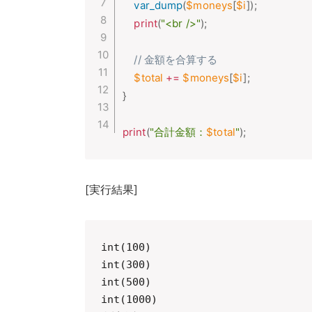
var_dump
(
$moneys
[
$i
]
)
;
print
(
"<br />"
)
;
// 金額を合算する
$total
+
=
$moneys
[
$i
]
;
}
print
(
"合計金額：
$total
"
)
;
[実行結果]
int(100)

int(300)

int(500)

int(1000)
