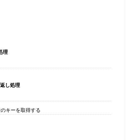
目次
処理
り返し処理
要素のキーを取得する