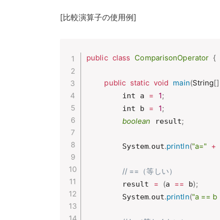
[比較演算子の使用例]
public
class
ComparisonOperator
{
public
static
void
main
(
String
[
]
=
1
;
        int a 
=
1
;
        int b 
boolean
;
 result
.
.
println
(
"a="
+
        System
out
// ==（等しい）
=
(
==
)
;
        result 
a 
 b
.
.
println
(
"a == b
        System
out