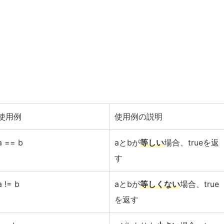
使用例
使用例の説明
a == b
aとbが
等しい
場合、trueを返
す
a != b
aとbが
等しくない
場合、true
を返す