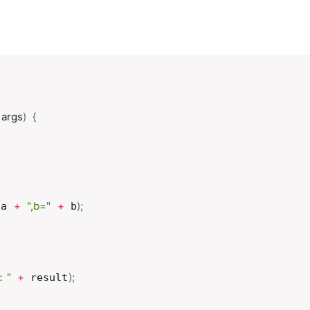
 args
)
{
+
",b="
+
)
;
 a 
 b
："
+
)
;
 result