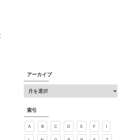
立
アーカイブ
索引
A
B
C
D
E
F
I
L
N
O
P
R
S
T