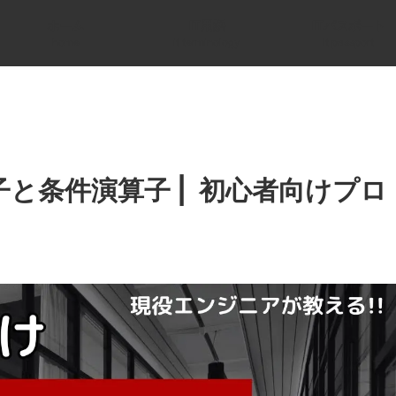
ホーム
IT用語
ITパスポート
home
it terminology
it passport
子と条件演算子 | 初心者向けプロ