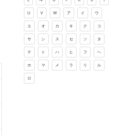
U
V
W
ア
イ
ウ
エ
オ
カ
キ
ク
コ
サ
シ
ス
セ
ソ
タ
テ
ト
ハ
ヒ
フ
ヘ
ホ
マ
メ
ラ
リ
ル
ロ