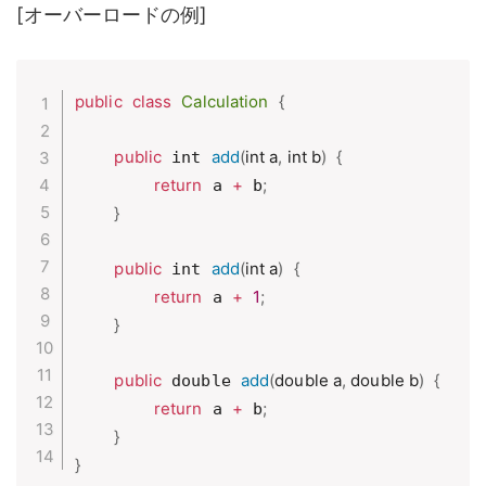
[オーバーロードの例]
public
class
Calculation
{
public
add
(
int a
,
 int b
)
{
 int 
return
+
;
 a 
 b
}
public
add
(
int a
)
{
 int 
return
+
1
;
 a 
}
public
add
(
double a
,
 double b
)
{
 double 
return
+
;
 a 
 b
}
}