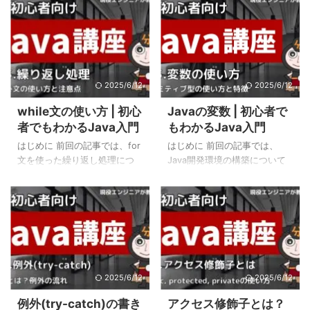
2025/6/12
2025/6/12
while文の使い方 | 初心
Javaの変数 | 初心者で
者でもわかるJava入門
もわかるJava入門
はじめに 前回の記事では、for
はじめに 前回の記事では、
文を使った繰り返し処理につ
Java開発環境の構築について
いて紹介しました。 本記事で
紹介しました。 本記事では、
は、while文を使った繰り返し
Javaの変数について紹介して
処理について紹介します。
います。 Javaの変数 変数とは
while文を使った繰り返し処理
数値や文字などを格納してお
while文とは、条件が成立して
く箱のようなものです。 この
いる間、処理を繰り返し実行
数値や文字などを格納する箱
する制御文です。for文との違
のようなものを「変数」と呼
いは、繰り返しの回数があら
び、「変数」を使う前には
2025/6/12
2025/6/12
かじめ決まっていないところ
「変数」を宣言する必要があ
例外(try-catch)の書き
アクセス修飾子とは？
です。 while文の書き方は次の
ります。 例えば次の例では