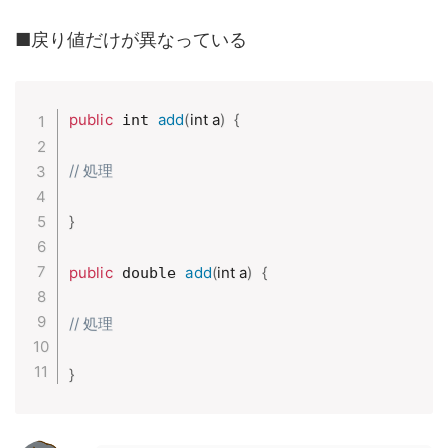
■戻り値だけが異なっている
public
add
(
int a
)
{
 int 
// 処理
}
public
add
(
int a
)
{
 double 
// 処理
}