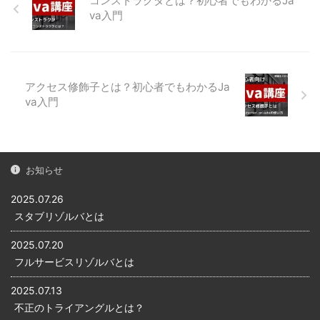
コンストラクタとは？初心者でもわかるJa
...
つける修飾子です。 staticがつ
す。 変数は、数値や文字など
va入門
いた変数やメソッドは、クラ
を格納しておく箱のようなも
スのオブジェクト（インスタ
のです。変数には1つの値しか
ンス）を生成しなくても呼び
格納することができません。
出せます。 static変数は「クラ
それに比べて配列は、数値や
アクセス修飾子とは？初心者でもわかるJa
ス名.変数名」、staticメソッド
文字などを格納しておく箱の
va入門
は「クラス名.メソッド名」の
ようなものが複数あるため、
ように「クラス名.」の後に記
複数の値を格納することがで
述することで呼び出すことが
きます。 以下は、変数と配列
できるため、static ...
のイメージ図です。 配列要素
の参照と代入 それでは、実際
お知らせ
にプログラムで配列を宣言
し、配列に値を代入 ...
2025.07.26
スタブリゾルバとは
2025.07.20
フルサービスリゾルバとは
2025.07.13
不正のトライアングルとは？