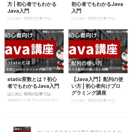
方 | 初心者でもわかる
初心者でもわかるJava
とおりです。 while文の使用例
「int型の変数aとString型の変
Java入門
入門
それでは、実際にプログラム
数bを使います」と宣言してい
でwhile文を使用した繰り返し
ます。また、変数aや変数bの
はじめに 前回の記事では、
はじめに 前回の記事では、
処理の例を紹介します。 次の
ように、変数についている名
Javaの列挙型について紹介し
Javaのオーバーロードについ
例では、「i < 5」の条件が ...
前のことを「変数名」といい
ました。 本記事では、Javaの
て紹介しました。 本記事で
ます。 int a; String ...
例外について紹介します。 例
は、Javaのアクセス修飾子に
外とは 例外とは、プログラム
ついて紹介します。 アクセス
を実行したときに起こるエラ
修飾子とは アクセス修飾子と
ーのことです。 プログラムを
は、クラスやフィールド、メ
作る時、正常系（想定してい
ソッドを他クラスにどこまで
2025/6/12
2025/6/12
る正しい動作）の動作を作る
公開するかを決める修飾子で
のは当たり前のことです。た
す。 アクセス修飾子は次のよ
static変数とは？初心
【Java入門】配列の使
だ、正常系の動作しか考慮し
うに記述します。※フィールド
者でもわかるJava入門
い方 | 初心者向けプロ
ていないと、想定外の使われ
の例 アクセス修飾子には
グラミング講座
方をしたときやプログラムに
「public」「protected」
はじめに 前回の記事では、
バグ（プログラムに潜む誤
「private」の3種類がありま
Javaのインタフェースについ
はじめに 前回の記事では、
り）があるとき、通信異常が
す。 public publicは、どこか
て紹介しました。 本記事で
Javaの変数について紹介しま
発生したときなどに問題が発
らでも利用することができる
は、Javaのstatic変数とstatic
した。 本記事では、Javaの配
生します。 そのため、プログ
アクセス修飾子です。 利用方
メソッドについて紹介しま
列について紹介します。 配列
ラムを作るときは異常系（想
法利用可否クラス ...
す。 staticとは staticは変数
とは 配列とは、複数の同じ型
定していない操作）の動作を
（フィールド）やメソッドに
の変数を1つにまとめたもので