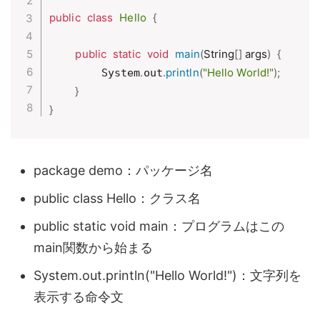
public
class
Hello
{
public
static
void
main
(
String
[
]
 args
)
{
.
.
println
(
"Hello World!"
)
;
        System
out
}
}
package demo：パッケージ名
public class Hello：クラス名
public static void main：プログラムはこの
main関数から始まる
System.out.println("Hello World!")：文字列を
表示する命令文