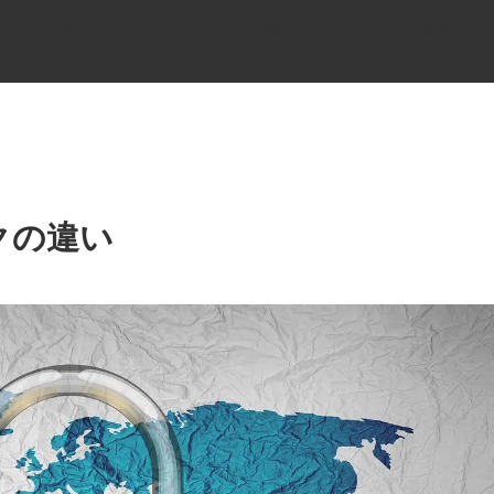
ホーム
IT用語
ITパスポート
home
it terminology
it passport
クの違い