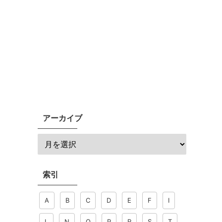
アーカイブ
索引
A
B
C
D
E
F
I
L
N
O
P
R
S
T