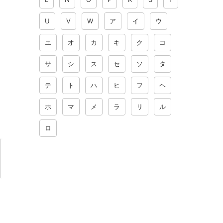
U
V
W
ア
イ
ウ
エ
オ
カ
キ
ク
コ
サ
シ
ス
セ
ソ
タ
テ
ト
ハ
ヒ
フ
ヘ
ホ
マ
メ
ラ
リ
ル
ロ