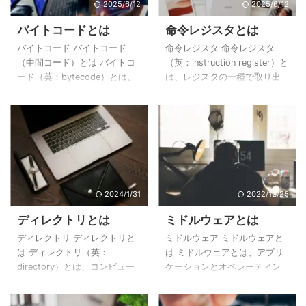
2025/6/12
2025/6/12
バイトコードとは
命令レジスタとは
バイトコード バイトコード
命令レジスタ 命令レジスタ
（中間コード）とは バイトコ
（英：instruction register）と
ード（英：bytecode）とは、
は、レジスタの一種で取り出
仮想マシン上で動作するため
した命令を一時的に記憶して
に作られた実行可能な中間コ
おくものです。 レジスタとは
ードのことです。 バイトコー
レジスタ（英：register）と
ドという名前は、命令の構成
は、CPU内部にある記憶装置
がバイト指向のためバイトコ
のことです。 CPUは次のよう
ードと呼ばれていたが、仮想
な手順で命令を順番に処理し
マシン上で動作するために作
ています。 CPUは命令を取り
られた実行可能な中間コード
出して解読、解読した結果か
2024/1/31
2022/12/25
であれば、バイト指向でなく
ら対象データを読み出して命
ディレクトリとは
ミドルウェアとは
ともバイトコードと呼ぶこと
令を実行するという流れで
が多いです。 バイトコードの
す。 このとき「取り出した命
ディレクトリ ディレクトリと
ミドルウェア ミドルウェアと
イメージ例 プログラミング言
令の情報」や「次はどの命令
は ディレクトリ（英：
は ミドルウェアとは、アプリ
語は人間が解釈しやすいよう
を取り出せばよいかの情報」
directory）とは、コンピュー
ケーションとオペレーティン
に作られているため、そのま
を覚えておく必要がありま
ター上でファイルなどを入れ
グシステム（OS）の中間に入
まではコンピュータは理解で
す。この役割を果たすのが ...
る「入れ物」のことです。 デ
るソフトウェアのことで、オ