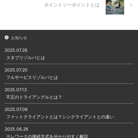
し）4命令の実行5結果の書き
置の内部における算術演算な
ポイントツーポイントとは
込み 逐次制御方式の動き 逐次
どの処理、入出力チャネルに
制御方式（ちくじせいぎょほ
対する指令、入出力チャネル
うしき）とは、命令を1つずつ
とレジスタの間の情報のやり
順番に完了させる方式のこと
とりなど、コンピュータ内の
であり、1つの命令 ...
動作をひとつひとつ指示しま
お知らせ
す。 機械語と互換性 機械語は
...
2025.07.26
スタブリゾルバとは
2025.07.20
フルサービスリゾルバとは
2025.07.13
不正のトライアングルとは？
2025.07.06
ファットクライアントとは？シンクライアントとの違い
2025.06.26
テレワークの接続方式を分かりやすく解説