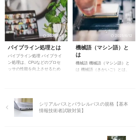
きません。そこで、次の図の
ィレクトリという呼び方は主
ペレーティングシステム
...
にUNIX系のOS(オペレーティ
（OS）の機能拡張やアプリケ
ングシステム)で使われる名称
ーションの共通的な機能を集
で、WindowsやMacの場合は
めたものです。 多くのアプリ
ディレクトリではなくフォル
ケーションで共通して利用さ
ダと呼ばれます。 ディレクト
れる機能を、個別に開発する
2025/6/12
2025/6/12
リは、複数のファイルやディ
のは非効率です。そのため、
パイプライン処理とは
機械語（マシン語）と
レクトリを1つの場所に整理し
共通的な機能をミドルウェア
は
て保存でき、次のような階層
として提供しています。 ま
パイプライン処理 パイプライ
構造で管理されています。 デ
た、ミドルウェアの中には複
ン処理は、CPUなどのプロセ
機械語 機械語（マシン語）と
ィレクトリの種類 ルートディ
数のオペレーティングシステ
ッサの性能を向上させるため
は 機械語（きかいご）とは、
レクトリ ルートディレクトリ
ム（OS）やハードウェアに対
の技術のひとつであり、複数
コンピュータの中央処理装置
（英：root director ...
応していることも多く、様々
の命令を並行して実行するた
（CPU）が直接理解し実行す
なプラットフォームで動作す
めの方式です。 命令の実行段
ることができる命令からなる
るアプリ ...
階 コンピュータは次のような
言語のことです。マシン語と
サイクル（段階）を繰り返し
も呼ばれています。 CPUが直
シリアルバスとパラレルバスの規格【基本
て命令を処理していきます。
接理解できる言語が機械語で
情報技術者試験対策】
段階処理内容1命令の取り出し
あり、コンピュータ内の動作
（命令フェッチ）2命令の解読
を機械語により指示します。
（デコード）3対象データの読
例えば、記憶装置と演算装置
み出し（オペランドの読み出
間の情報のやりとり、演算装