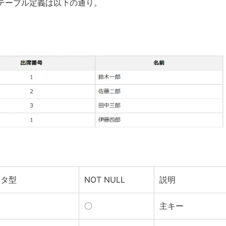
テーブル定義は以下の通り。
ータ型
NOT NULL
説明
〇
主キー