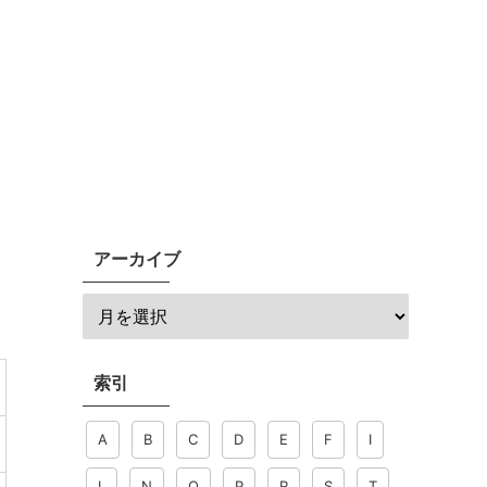
アーカイブ
索引
A
B
C
D
E
F
I
L
N
O
P
R
S
T