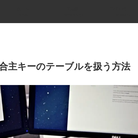
ホーム
IT用語
ITパスポート
home
it terminology
it passport
JPAで複合主キーのテーブルを扱う方法