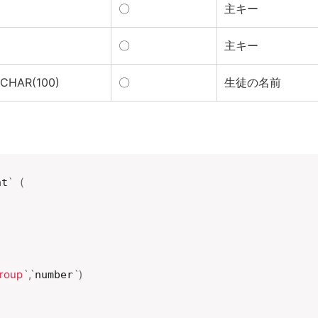
〇
主キー
〇
主キー
CHAR(100)
〇
生徒の名前
`
(
nt
roup
`
,
`
`
)
number