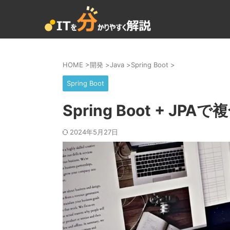
HOME
>
開発
>
Java
>
Spring Boot
>
Spring Boot
Spring Boot + 
2024年5月27日