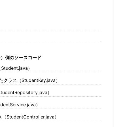
）側のソースコード
dent.java）
たクラス（StudentKey.java）
ntRepository.java）
tService.java）
dentController.java）