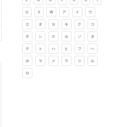
U
V
W
ア
イ
ウ
エ
オ
カ
キ
ク
コ
サ
シ
ス
セ
ソ
タ
テ
ト
ハ
ヒ
フ
ヘ
ホ
マ
メ
ラ
リ
ル
ロ