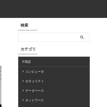
基本情報技術者
プログラミング講座
basic info
programming
検索
カテゴリ
IT用語
コンピュータ
セキュリティ
データベース
ネットワーク