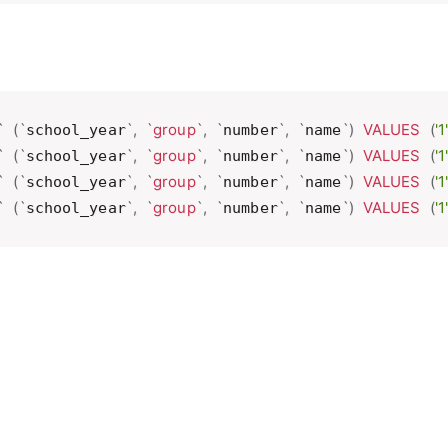
`
(
`
`
,
`
group
`
,
`
`
,
`
`
)
VALUES
(
'1'
school_year
number
name
`
(
`
`
,
`
group
`
,
`
`
,
`
`
)
VALUES
(
'1'
school_year
number
name
`
(
`
`
,
`
group
`
,
`
`
,
`
`
)
VALUES
(
'1'
school_year
number
name
`
(
`
`
,
`
group
`
,
`
`
,
`
`
)
VALUES
(
'1'
school_year
number
name