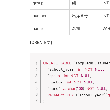
group
組
INT
number
出席番号
INT
name
名前
VAR
[CREATE文]
CREATE
TABLE
`
`
.
`
sampledb
stude
`
`
int
NOT
NULL
,
school_year
`
group
`
int
NOT
NULL
,
`
`
int
NOT
NULL
,
number
`
`
varchar
(
100
)
NOT
NULL
,
name
PRIMARY
KEY
(
`
`
,
`
g
school_year
)
;