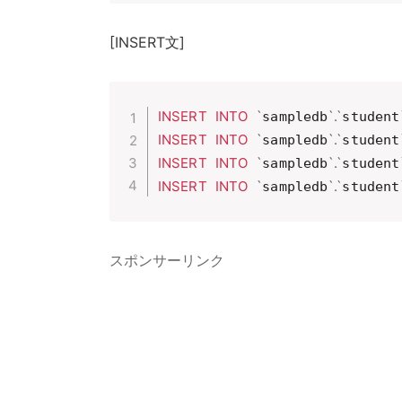
[INSERT文]
INSERT
INTO
`
`
.
`
sampledb
student
INSERT
INTO
`
`
.
`
sampledb
student
INSERT
INTO
`
`
.
`
sampledb
student
INSERT
INTO
`
`
.
`
sampledb
student
スポンサーリンク