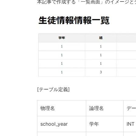
本記事で作成する「一覧画面」のイメージと
[テーブル定義]
物理名
論理名
デ
school_year
学年
INT