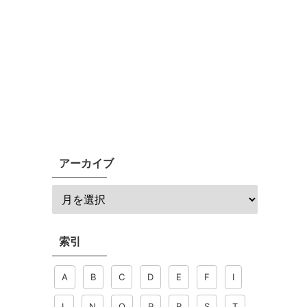
アーカイブ
索引
A
B
C
D
E
F
I
L
N
O
P
R
S
T