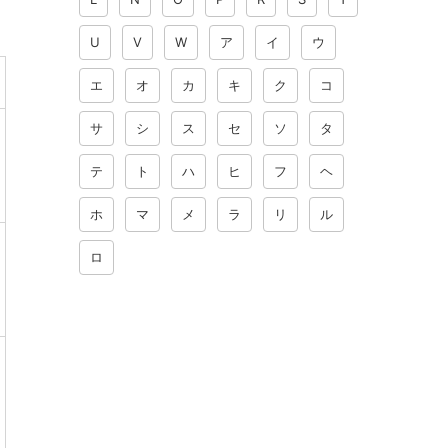
U
V
W
ア
イ
ウ
エ
オ
カ
キ
ク
コ
サ
シ
ス
セ
ソ
タ
テ
ト
ハ
ヒ
フ
ヘ
ホ
マ
メ
ラ
リ
ル
ロ