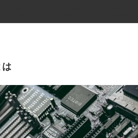
ホーム
IT用語
ITパスポート
home
it terminology
it passport
とは