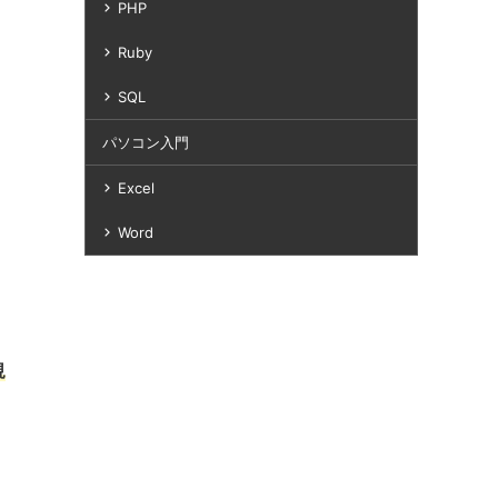
PHP
Ruby
SQL
パソコン入門
Excel
Word
規