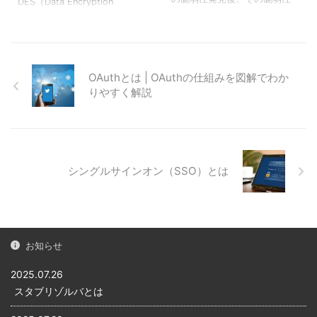
DES（Data Encryption
ます。 攻撃者は、人が集まる
なったプロトコルであり、現
に対するセキュリティパッチ
Standard） DESとは
有名なサイトに脆弱性がない
在では、 ...
（修正プログラム）が配布さ
DES（Data Encryption
か調査します。もし脆弱性が
れる前に、その脆弱性を利用
Standard）とは、1977年にア
ある場合、脆弱性を突いた攻
した攻撃のことをいいます。 ※
メリカ連邦政府標準の暗号方
撃をしてWeb ...
脆弱性とはプログラムの不具
式として採用された共通鍵暗
OAuthとは | OAuthの仕組みを図解でわか
合や設計上のミスが原因で発
号アリゴリズムの一つです。
りやすく解説
生する安全上の欠陥 上記はゼ
共通鍵暗号の特徴は「暗号
ロデイ攻撃のイメージ図で
化」と「復号」に使用する鍵
す。 脆弱性が発見されると、
が同じという点です。 上記は
脆弱性が発見されたソフトウ
共通鍵暗号のイメージ図で
ェアを提供している企業が、
す。送信側で「共通の鍵」を
シングルサインオン（SSO）とは
その脆弱性に対するセキュリ
使い「平文」を「暗号文」に
ティパッチ（修正プログラ
暗号化して送信、受け取った
ム）を配布します。 しかし脆
受信側でも同じ「共通の鍵」
弱性が発見されてから、セキ
を使い「暗号文」を「平文」
ュリティパッチが配布 ...
復号しています。 DESの暗号
お知らせ
化アルゴリズム D ...
2025.07.26
スタブリゾルバとは