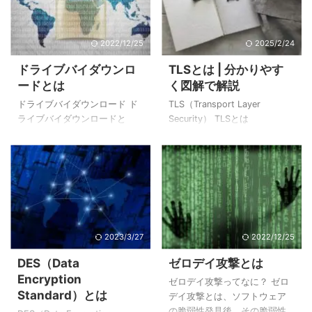
作業や通信ログなどを確認・
正規サイトそっくりの偽のサ
解析するために用いられてき
イトに誘導することで、アカ
た技術であり、有害なもので
ウントのIDやパスワード、クレ
2022/12/25
2025/2/24
はありませんが、キーロガー
ジットカードなどの個人情報
ドライブバイダウンロ
TLSとは | 分かりやす
を悪用して、IDやパスワードな
を盗む犯罪行為のことをいい
ードとは
く図解で解説
どの重要な情報を盗み出す被
ます。 フィッシング詐欺の手
害が発生しています。 次の図
口 フィッシング詐欺でよくあ
ドライブバイダウンロード ド
TLS（Transport Layer
は、キーロガーによる被害の
る手口が、金融機関になりす
ライブバイダウンロードと
Security） TLSとは
イメージ例です。 攻撃者は、
ましメールやショートメッセ
は、利用者が知らないうちに
TLS（Transport Layer
さまざまな手口でパソコンや
ージ (SMS) を送ってくる手口
何らかしらのソフトウェア
Security）とは、インターネッ
スマートフォンにキーロガー
です。 （メール ...
（主にマルウェア）を勝手に
ト上での通信で通信内容を暗
を仕込み、キーボード ...
利用者のパソコンにダウンロ
号化してやり取りするための
ードし、実行させるサイバー
プロトコルです。 個人情報や
攻撃の一種です。 ドライブバ
クレジットカード情報などの
イダウンロードの被害に遭う
重要なデータを暗号化して、
ケースは「悪意のある攻撃
通信を安全に行なうことがで
2023/3/27
2022/12/25
者」が用意したWebサイトだ
きます。 通信を暗号化するプ
DES（Data
ゼロデイ攻撃とは
けではありません。安全だと
ロトコルは、TLS より SSL
Encryption
考えられる有名なサイトから
(Secure Sockets Layer) の方
ゼロデイ攻撃ってなに？ ゼロ
Standard）とは
でも、ドライブバイダウンロ
が未だに広く普及している
デイ攻撃とは、ソフトウェア
ードの被害に遭うことがあり
が、実際はSSL は TLSの元と
の脆弱性発見後、その脆弱性