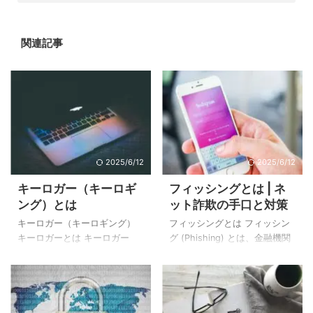
関連記事
2025/6/12
2025/6/12
キーロガー（キーロギ
フィッシングとは | ネ
ング）とは
ット詐欺の手口と対策
キーロガー（キーロギング）
フィッシングとは フィッシン
キーロガーとは キーロガー
グ (Phishing) とは、金融機関
（英：keylogger）とは、キー
（銀行やクレジットカード会
ボード操作による入力情報を
社）や有名企業（Googleや
記録するソフトウェアやハー
Twitter等）、公共機関などに
ドウェアの総称のことです。
なりすましメールやショート
本来キーロガーは、デバッグ
メッセージ (SMS) を送信し、