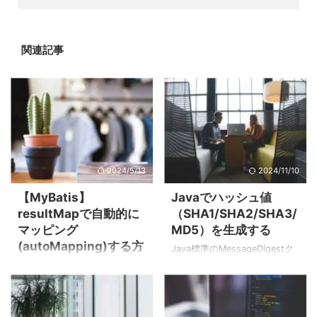
関連記事
2024/5/13
2024/11/10
【MyBatis】
Javaでハッシュ値
resultMapで自動的に
（SHA1/SHA2/SHA3/
マッピング
MD5）を生成する
(autoMapping)する方
Java標準のMessageDigestク
法
ラスを使用する方法 Javaでハ
ッシュ値を生成するには、
階層構造でautoMappingを利
Java標準機能である
用する方法 MyBatisでは、次
MessageDigestクラスを使用
のように<resultMap>を利用す