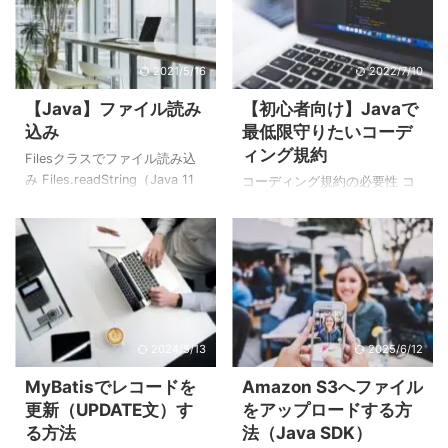
することで生成することがで
ることで、ネストしたリスト
きます。 MD5のハッシュ値を
（階層構造）を手動でマッピ
生成 MD5とは、Message
ングできます。 <?xml
2021/5/16
2022/7/10
Digest 5の略で128ビット（16
version="1.0"
進数では32桁）のハッシュ値
encoding="UTF-8" ?>
【Java】ファイル読み
【初心者向け】Javaで
を生成するハッシュ関数で
<!DOCTYPE mapper PUBLIC
込み
最低限守りたいコーデ
す。MD5は脆弱性が見つかっ
"-//mybatis.org//DTD Mapper
ィング規約
ている古いハッシュ関数のた
Filesクラスでファイル読み込
3.0//EN" "http://mybatis.org
め、セキュリティ用途での使
み Files.readString（Java 11
...
コーディング規約の必要性 コ
用は推奨されていません。
以降） Java11以降のバージョ
ーディング規約とはJava言語
MessageDigestクラスでMD5
ンであれば
で開発するときのルールのこ
のハッシュ値を生成する実 ...
「Files.readString」でファイ
とです。開発現場では現場毎
ルの内容を簡単にStringに代入
にコーディング規約があるの
することができます。
が一般的です。そしてソース
[Files.readStringの使用例]
レビューはこのコーディング
import java.io.IOException;
規約に沿って作られているか
import
2024/5/13
2025/6/12
の確認を行います。 しかし、
java.nio.charset.StandardCha
コーディング規約がない現場
MyBatisでレコードを
Amazon S3へファイル
rsets; import
も存在します。一人ですべて
更新（UPDATE文）す
をアップロードする方
java.nio.file.Files; import
開発しているのであれば、そ
る方法
法（Java SDK）
java.nio.file ...
れで良いのかもしれません