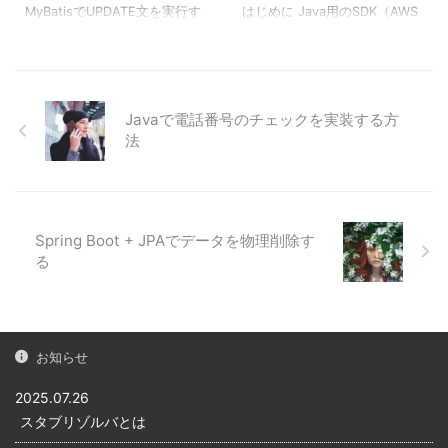
が、複数人で開発している場
MyBatisでUPDATE文を実行す
はじめに Java用のSDK（AWS
合は人によってソースの書き
る MyBatisでUPDATE文を使い
SDK for Java 1.11）でAmazon
方が変わってしまいます。見
レコードを更新する方法を紹
S3にファイルをアップロード
るソースによって書き方が違
介します。 本記事で使用する
する方法を紹介します。 事前
う統一性のないソースコード
テーブル定義は次のとおり。
準備 Amazon S3を使うには、
になってしまいます。 ...
物理名論理名データ型NOT
aws-java-sdk-s3をpom.xml
Javaで電話番号のチェックを実装する方
NULL説明idIDBIGINT〇主キー
もしくは build.gradleに追加し
法
（AUTO_INCREMENT）name
ます。※今回の例ではpom.xml
名前VARCHAR(100)〇ユーザ
を使用します。
ーの名前address住所
<dependency>
VARCHAR(255)ユーザーの住
<groupId>com.amazonaws</
Spring Boot + JPAでデータを物理削除す
所phone電話番号
groupId> <artifactId>aws-
る
VARCHAR(50)ユーザーの電話
java-sdk ...
番号update_date更新日時
DATETIME〇最終更新日時
create_date作 ...
お知らせ
2025.07.26
スタブリゾルバとは