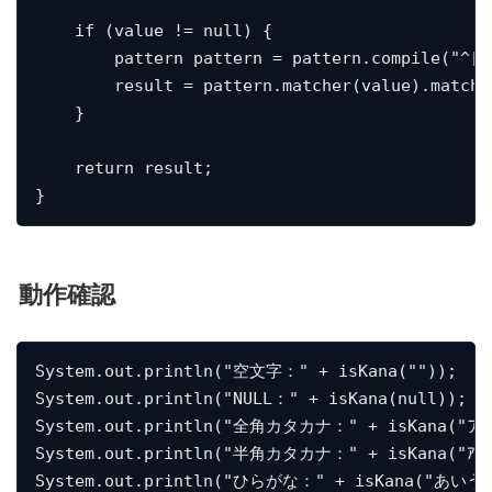
    if (value != null) {

        pattern pattern = pattern.compile("^[\
        result = pattern.matcher(value).matches
    }

    return result;

}
動作確認
System.out.println("空文字：" + isKana(""));

System.out.println("NULL：" + isKana(null));

System.out.println("全角カタカナ：" + isKana("ア
System.out.println("半角カタカナ：" + isKana("ｱｲｳｴ
System.out.println("ひらがな：" + isKana("あいうえ