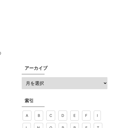
と
の
アーカイブ
m
索引
A
B
C
D
E
F
I
L
N
O
P
R
S
T