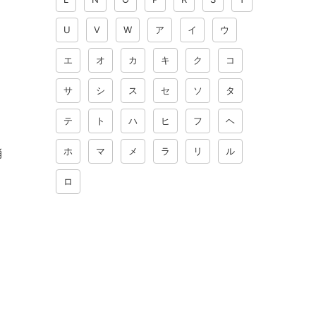
U
V
W
ア
イ
ウ
エ
オ
カ
キ
ク
コ
サ
シ
ス
セ
ソ
タ
テ
ト
ハ
ヒ
フ
ヘ
ホ
マ
メ
ラ
リ
ル
消
ロ