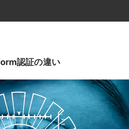
ホーム
IT用語
ITパスポート
home
it terminology
it passport
証 Form認証の違い