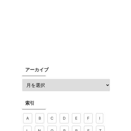
アーカイブ
索引
A
B
C
D
E
F
I
L
N
O
P
R
S
T