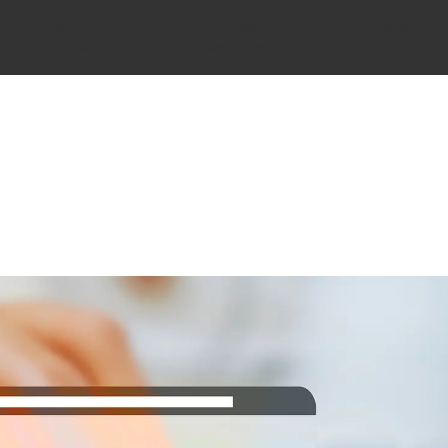
ホーム
IT用語
ITパスポート
home
it terminology
it passport