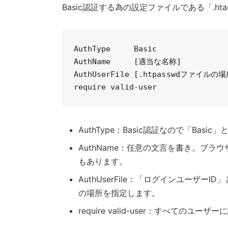
Basic認証する為の設定ファイルである「.h
AuthType     Basic

AuthName     [適当な名称]

AuthUserFile [.htpasswdファイルの場
require valid-user
AuthType：Basic認証なので「Basi
AuthName：任意の文言を書き。ブ
もあります。
AuthUserFile：「ログインユーザー
の場所を指定します。
require valid-user：すべてのユ