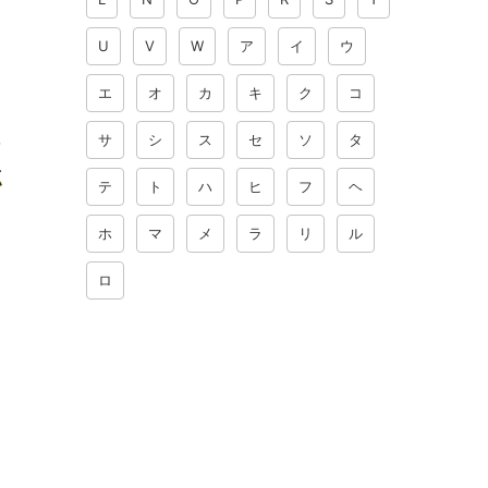
U
V
W
ア
イ
ウ
エ
オ
カ
キ
ク
コ
サ
シ
ス
セ
ソ
タ
を
点
テ
ト
ハ
ヒ
フ
ヘ
ホ
マ
メ
ラ
リ
ル
ロ