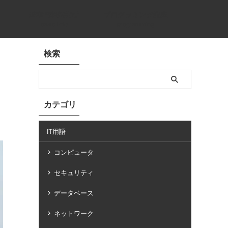
基本情報技術者
プログラミング講座
basic info
programming
検索
カテゴリ
IT用語
コンピュータ
セキュリティ
データベース
ネットワーク