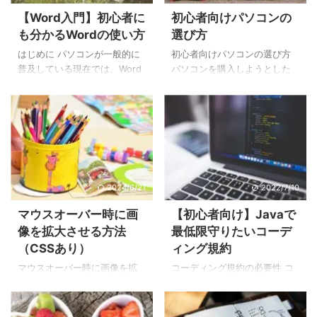
見栄えが良くなります。グラ
章は以下の通りです。1時間目
【Word入門】初心者に
初心者向けパソコンの
フは難しく感じるかもしれま
で使用した文章の一部（5 講座
も分かるWordの使い方
選び方
せんが、実際は簡単に作成で
内容と6の表を作る為のサンプ
きるので、覚えておくと非常
ル文字）を表にしています。
はじめに パソコンが一般的に
初心者向けパソコンの選び方
に便利です。 今回、作成する
[2時間目の完成例] Word(ワー
普及している現在では、Word
パソコンを購入しようとした
棒グラフは以下になります。
ド)で表を挿入する まずは
やExcelは使えるようにしてお
時、どのパソコンを選んだら
[3時間目の完成例] Word(ワー
Word(ワード)に表を挿入して
きたい技術です。しかしパソ
いいか悩んだ事はありません
ド)に棒グラフを挿入する ...
いきます。 ...
コン初心者には、WordやExcel
か。パソコンの説明を見ても
は難易度が高く感じるかもし
難しい言葉ばかり書いてあ
れません。 ただWordやExcel
り、どのパソコンが良いパソ
は、機能が豊富ですが、実際
コンなのか、自分に合うパソ
は使う機能が限られていま
コンはどれなのか分からない
2024/6/21
2022/7/10
す。普段よく使う機能さえマ
事もあると思います。 本記事
スターしてしまえば良いので
ではパソコンの選び方につい
マウスオーバー時に画
【初心者向け】Javaで
す。 本記事では、基本編6部構
て出来る限り分かりやすくま
像を拡大させる方法
最低限守りたいコーデ
成と応用編に分けて、よく使
とめてみました。 項目 説明 メ
（CSSあり）
ィング規約
う機能を分かりやすく紹介し
ーカー 東芝 価格 154,580円
ています。 Word基本編 【1時
CPU Core i7-6500U メモリ
マウスオーバー時に画像を拡
コーディング規約の必要性 コ
間目】文章の作り方 【2時間
8GB HDD SSD 256GB 項目 説
大する方法 ゆっくり拡大、ゆ
ーディング規約とはJava言語
目】表の作り方 【3時間目】棒
明 メーカー 東芝 価格 65,664
っくり縮小 素早く拡大、素早
で開発するときのルールのこ
グラフの作り方 【4 ...
...
く縮小 透明化 今回はマウスオ
とです。開発現場では現場毎