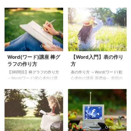
ルを合わせます。 ( 2 ) 「挿
許可されているフリー画像を
り方 ～Word(ワード)初心者向
テムエンジニア)やPG(プログ
入」 ...
使用するようにしましょう。 (
け講座 基礎編～ 前回の記事(3
ラマ)であれば常識的な話とい
1 ) 画像を挿入したい位置にカ
時間目)では「Word(ワード)で
えるパスワードの取り扱い。
ーソルを合 ...
棒グラフを作成する方法」に
パスワードは暗号化してデー
ついてを紹介しました。4時間
タベースに保存しておけば良
目は「Word(ワード)で折れ線
いくらいの認識の人も多いの
グラフを作る方法」を紹介し
ではないでしょうか。 本記事
2025/6/12
2025/6/12
ます。折れ線グラフの作り方
では、分かっているつもりで
は棒グラフの作り方と基本的
も意外に知らない事が多いパ
Word(ワード)講座 棒グ
【Word入門】表の作り
には同じです。 今回、作成す
スワードの取り扱いについ
ラフの作り方
方
る折れ線グラフは以下の通
て、実際に起きたパスワード
り。 [4時間目の完成例]
流出の事例から、安全にパス
【3時間目】棒グラフの作り方
表の作り方 ～Word(ワード)初
Word(ワード)に折れ線グラフ
ワードを保管するにはどうす
～Word(ワード)初心者向け講
心者向け講座 基礎編～ 前回の
を挿入する まずはWord(ワー
れば良いのかをまとめてみま
座 基礎編～ 前回の記事(2時間
記事(1時間目)では「Word(ワ
ド)に折れ線グラフを挿入して
した。 暗号化とハッシュ化の
目)では「Word(ワード)で表を
ード)で文章を作成する」方法
いきます。 ( 1 ...
違い たまに暗号化とハッシュ
作成する方法」についてを紹
を紹介しました。2時間目では
化を同じだと言う人がいます
介しました。3時間目は
「表の作り方」を紹介しま
が、暗号化とハッシュ化は ...
「Word(ワード)で棒グラフを
す。Word(ワード)の表はよく
作る方法」を紹介します。
使う機能なので、覚えておく
Word(ワード)の文章内にグラ
と非常に便利です。 2時間目
2024/5/11
2025/3/5
フを追加するだけで、文章の
「表の作り方」で作成する文