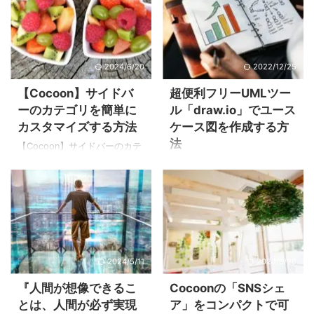
ーバー時に画像を拡大させる
にコーディング規約があるの
方法を紹介します。 ゆっくり
が一般的です。そしてソース
拡大し、ゆっくり戻る [マウス
レビューはこのコーディング
オーバーしてみてください] 上
規約に沿って作られているか
2024/6/20
2022/12/25
記画像のサンプルのようにマ
の確認を行います。 しかし、
ウスオーバー時に"ゆっくり拡
コーディング規約がない現場
【Cocoon】サイドバ
超便利フリーUMLツー
大"し、マウスアウト時に"ゆっ
も存在します。一人ですべて
ーのカテゴリを簡単に
ル「draw.io」でユース
くり戻り"ます。 <div
開発しているのであれば、そ
カスタマイズする方法
ケース図を作成する方
class="img-card-thumb">
れで良いのかもしれません
法
<img src="画像のURL" />
が、複数人で開発している場
【Cocoon】サイドバーのカテ
</div& ...
合は人によってソースの書き
ゴリを簡単にカスタマイズす
ユースケース図とは ユースケ
方が変わってしまいます。見
る方法 WordPressの無料人気
ース図とは、ユーザー視点で
るソースによって書き方が違
テーマ「Cocoon」でサイドバ
システムがどう利用されるか
う統一性のないソースコード
ーのカテゴリをシンプルなデ
を簡単な図で表現したもので
になってしまいます。 ...
ザインカスタマイズする方法
す。 要件定義のフェーズでは
を紹介します。 サイドバーに
顧客からの要求である「RFP」
カテゴリを追加するとデフォ
を現実可能な物にする為に顧
2024/5/11
2024/6/20
ルトは以下のイメージ。 ちな
客と打ち合わせを重ねながら
みにWordPressの左サイドメ
進めていきます。 顧客の要求
『人間が想像できるこ
Cocoonの「SNSシェ
ニューから「概観」→「カスタ
をシステム化するにあたり、
とは、人間が必ず実現
ア」をコンパクトで可
マイズ」→「ウィジェット」
文章や口頭でのやりとりだけ