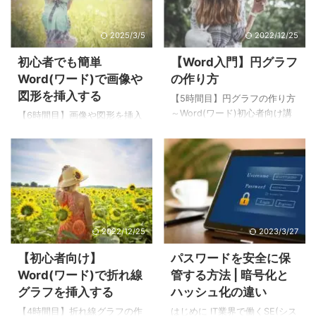
のことをいいます。主に掲示
い相手にまでその内容が分か
板などの書き込みサイトに悪
らなくなっては意味がありま
2025/3/5
2022/12/25
意のあるコードを投稿し、何
せん。そのため暗号化したデ
も知らないで訪れたユーザー
ータは元に戻せるように（復
初心者でも簡単
【Word入門】円グラフ
にその悪意のあるコードを実
号）なっています。 暗号化の
Word(ワード)で画像や
の作り方
行させ、Cookieなどの情報を
イメージは以下の通りです。
図形を挿入する
抜き取る攻撃です。 クロスサ
暗号化したデータを元に戻す
【5時間目】円グラフの作り方
イトスクリプティング（XSS）
ためには、暗号化した方式と
～Word(ワード)初心者向け講
【6時間目】画像や図形を挿入
の流れは以下の通り 掲示板サ
暗号化した時に使用した"鍵"が
座 基礎編～ 前回の記事(4時間
する ～Word(ワード)初心者向
イトなどに悪意のあるスクリ
必要です。そのため、仮に第
目)では「Word(ワード)で折れ
け講座 基礎編～ 前回の記事(5
プトを登録します。※罠を仕掛
三者が暗号化したデータを盗
線グラフを作成する方法」に
時間目)では「Wordで円グラフ
けます。 登録した悪意のある
聴しても容易に解析できませ
ついてを紹介しました。5時間
を作り方法」についてを紹介
スクリプトは、 ...
ん。 身近な例では無線LANや
目は「Word(ワード)で円グラ
しました。6時間目は
メ ...
フを作る方法」を紹介しま
「Word(ワード)で画像や図形
す。 今回、作成する円グラフ
の挿入する方法」を紹介しま
2022/12/25
2023/3/27
は以下の通り。 [5時間目の完
す。 今回、作成する完成例は
成例] Word(ワード)に円グ
以下です。 [6時間目の完成例]
【初心者向け】
パスワードを安全に保
ラフを挿入する まずは
Word(ワード)に画像を挿入す
Word(ワード)で折れ線
管する方法 | 暗号化と
Word(ワード)に円グラフを挿
る まずWord(ワード)に画像を
グラフを挿入する
ハッシュ化の違い
入していきます。 ( 1 ) 円グラ
挿入します。インターネット
フを挿入したい位置にカーソ
上に画像を利用する場合は、
【4時間目】折れ線グラフの作
はじめに IT業界で働くSE(シス