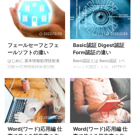
2022/12/25
2025/2/24
フェールセーフとフェ
Basic認証 Digest認証
ールソフトの違い
Form認証の違い
はじめに 基本情報処理技術者
Basic認証とは Basic認証（ベ
試験や応用情報技術者試験、
ーシック認証）とは、HTTPで
情報処理安全確保支援士など
定義される認証方式の一つで
で登場するシステム信頼性の
す。IDとパスワードをBase64
問題。フェールセーフやフェ
でエンコードして送信する
ールソフト、フールプルーフ
為、盗聴すれば簡単にIDとパス
など似ている名前が多く、つ
ワードが分かってしまう欠点
いつい忘れてしまいがちにな
があります。 Basic認証は実装
ってしまいます。 本記事では
が容易で、ほぼ全てのWebサ
2022/12/25
2022/12/25
情報処理試験で登場するシス
ーバおよびブラウザで対応し
テム信頼性についてまとめて
ている事もあり、簡易的な認
Word(ワード)応用編 仕
Word(ワード)応用編 仕
みました。 「フォールトトレ
証として広く使われていま