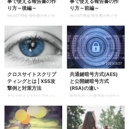
事で使える報告書の作
事で使える報告書の作
ランス」と「フォールトアボ
す。 しかしBasic認証にはログ
り方～後編～
り方～前編～
イダンス」の違い システム信
アウト機能がありません。
頼性の考え方には、まずフォ
Basic認証はブラウザに認証状
Word応用編 報告書の作り方
Word応用編 報告書の作り方
ールトトレランスとフォール
態が残る為、2度目以降のアク
～ 後編 ～ 本記事は「Word(ワ
～ 前編 ～ 前回までの記事では
トアボイダンスの2つがありま
セスはログインIDとパスワード
ード)応用編 仕事で使える報告
Word(ワード)の基本操作を紹
す。 まずフォールトトレラン
は聞かれません。 ...
書の作り方～前編～」の続き
介しました。 【1時間目】文書
スとは、障害発生時でも安全
です。 前回はタイトルと印鑑
の作り方 【2時間目】表の作り
に動 ...
枠部分の作成方法を紹介しま
方 【3時間目】棒グラフの作り
した。本記事では報告書の内
方 【4時間目】折れ線グラフの
容部分の作成方法を紹介しま
作り方 【5時間目】円グラフの
2025/6/12
2023/3/27
す。 [前回作成した内容]
作り方 【6時間目】画像や図形
[報告書完成例] Wordで報告書
を挿入する 本記事は、前回ま
クロスサイトスクリプ
共通鍵暗号方式(AES)
の作り方 それでは報告書の内
での記事で紹介した操作の応
ティングとは | XSS攻
と公開鍵暗号方式
容を作成していきます。 報告
用編です。実際に仕事でよく
撃例と対策方法
(RSA)の違い
書用の表を追加する ( 1 ) 表を
使う報告書を作成する方法を
追加する位置にカーソルを合
紹介します。 [報告書完成例]
クロスサイトスクリプティン
暗号方式とは 暗号化とはデー
わせます。 ( 2 ) 「挿入」
Wordで印鑑枠の作り方 まず
グ（XSS）とは クロスサイト
タに対して何らかの処理を実
→「表の追加」→「6行×4列」
はタイトルと印鑑枠の部分を
スクリプティング（XSS）とは
施して、第三者が見ても容易
を選択しま ...
作成します。 ...
Webサイトへの有名な攻撃
に解析できないような形に変
で、他人のWebサイトに悪意
換することをいいます。ただ
のあるコードを登録する攻撃
し暗号化した当事者や送りた