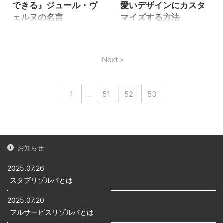
できる』ジュール・ヴ
愛いデザインにカスタ
→「サイドバー」にカテゴリを
では認識に齟齬がでる危険性
ェルヌの名言
マイズする方法
追加すればサイドバーにカテ
があるため、文章や口頭だけ
ゴリが表示されます。 [変更前
ではなく分かりやすい図でお
ジュール・ヴェルヌの名言 フ
CocoonのSNSシェアをコンパ
のイメージ] 非常にシンプルな
互いの認識を合わせることが
ランスの有名なSF小説化であ
クトで可愛いデザインにカス
デザインです。そのままでデ
大切です。 この時に利用され
る「ジュール・ヴェルヌ」の
タマイズする方法 WordPress
ザインでも問題はありま ...
Next »
るUML（Unified Modeling
名言 「人間が想像できること
の無料人気テーマである
Language※ソフトウェアの機
は、人間が必ず実現できる」
「Cocoon」の「SNSシェア」
能や ...
私はこの名言を聞いたとき、
をコンパクトサイズのデザイ
1
…
51
52
53
強く印象に残りました。なぜ
ンにカスタマイズする方法を
なら「その通り」だと思った
ご紹介します。 Cocoon標準の
からです。 人々の暮らしはこ
SNSシェア（変更前デザイ
の名言通りに、不可能と思わ
ン） [変更前のデザイン] 変更
れてきたことを可能とし、生
前でもそのまま利用できるレ
活を次々と豊かにしていま
ベルのデザインです。 SNSの
お知らせ
す。 生活を大きく変える技術
種類もたくさんあり、
による変化のことを「産業革
「Cocoon」の設定画面で表示
2025.07.26
命」といいいます。 第一次産
したいSNSだけを選べるもの
スタブリゾルバとは
業革命は「蒸気機関」、第二
有り難いです。 カスタマイズ
次産業革命は「電力」、第三
したSNSシェア（変更後のデ
2025.07.20
次産業革命は「コンピュー
ザイン） [変更後のデ ...
フルサービスリゾルバとは
タ」と新しい技術が生まれ