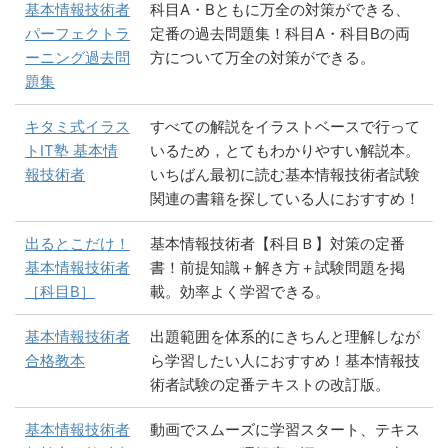
基本情報技術者
科目A・Bともに万全の対策ができる、
パーフェクトラ
定番の過去問題集！科目A・科目Bの両
ーニング過去問
方について万全の対策ができる。
題集
キタミ式イラス
すべての解説をイラストベースで行って
トIT塾 基本情
いるため，とてもわかりやすい解説本。
報技術者
いちばん最初に読む基本情報技術者試験
関連の書籍を探している人におすすめ！
出るとこだけ！
基本情報技術者【科目Ｂ】対策の定番
基本情報技術者
書！前提知識＋解き方＋試験問題を掲
［科目B］
載。効率よく学習できる。
基本情報技術者
出題範囲を体系的にきちんと理解しなが
合格教本
ら学習したい人におすすめ！基本情報技
術者試験の定番テキストの改訂版。
基本情報技術者
動画でスムーズに学習スタート、テキス