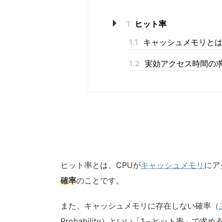
1
ヒット率
1.1
キャッシュメモリと
1.2
実効アクセス時間の
ヒット率とは、CPUが
キャッシュメモリ
にア
確率
のことです。
また、キャッシュメモリに存在しない確率（
Probability）といい「1－ヒット率」で