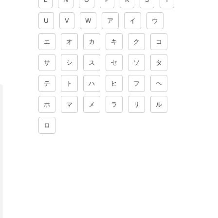
U
V
W
ア
イ
ウ
エ
オ
カ
キ
ク
コ
サ
シ
ス
セ
ソ
タ
テ
ト
ハ
ヒ
フ
ヘ
ホ
マ
メ
ラ
リ
ル
ロ