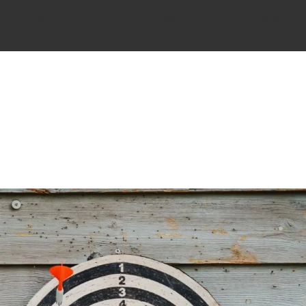
ホーム
IT用語
ITパスポート
home
it terminology
it passport