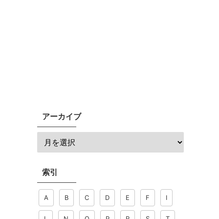
アーカイブ
索引
A
B
C
D
E
F
I
L
N
O
P
R
S
T