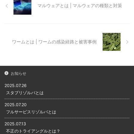
セキュア（安全）な接続の上
メッセージ (SMS) を送信し、
マルウェアとは | マルウェアの種類と対策
でSMTP (Simple Mail Transfer
正規サイトそっくりの偽のサ
Protocol）を行うことを
イトに誘導することで、アカ
SMTPSと呼んでいます。 電信
ウントのIDやパスワード、クレ
メールの送信プロトコルであ
ジットカードなどの個人情報
る「SMTP」は、通信内容は暗
を盗む犯罪行為のことをいい
号化されず平文のままメール
ます。 フィッシング詐欺の手
ワームとは | ワームの感染経路と被害事例
が送信されます。そのため、
口 フィッシング詐欺でよくあ
盗聴すれば簡単に ...
る手口が、金融機関になりす
ましメールやショートメッセ
ージ (SMS) を送ってくる手口
です。 （メール ...
お知らせ
2025.07.26
スタブリゾルバとは
2025.07.20
フルサービスリゾルバとは
2025.07.13
不正のトライアングルとは？