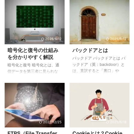
2025/6/12
2025/6/12
暗号化と復号の仕組み
バックドアとは
を分かりやすく解説
バックドア バックドアとは バ
ックドア（英：backdoor）と
暗号化と復号 暗号化とは、通
は、直訳すると「裏口」や
信データを第三者に見られな
「勝手口」を意味する言葉
いように、一定の計算手順に
で、侵入者が不正アクセス用
基いて元の状態が容易に推定
に設けた裏口のことです。 攻
できない形に変換すること、
撃者はまず、トロイの木馬な
そして復号とは、暗号化した
どでソフトウェアやシステム
データを元に戻すことです。
の一部として管理者や利用者
通信を行う際、何も加工しな
に気付かれないようバックド
いそのままのデータを「平
アを設置します。その後、バ
文」、そして「平文」を暗号
2022/12/25
2025/6/18
ックドア経由で不正な攻撃を
化したデータを「暗号文」と
FTPS（File Transfer
Cookieとは？Cookie
行います。 はてな トロイの木