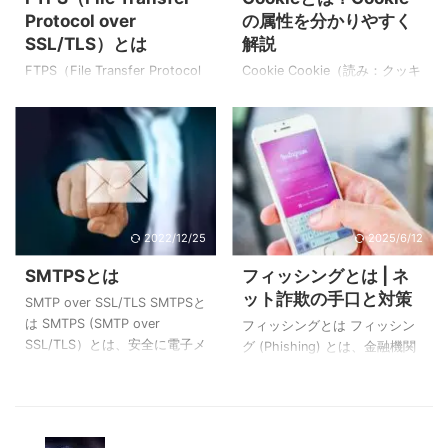
いいます。 上記図は暗号化と
Protocol over
の属性を分かりやすく
馬：有益を装ったソフトウェ
復号のイメージ図です。 「平
SSL/TLS）とは
解説
アやファイルをユーザーがイ
文」のままインターネット上
ンストールした際に、コンピ
で通信を行うと、仮に通信内
FTPS（File Transfer Protocol
Cookie Cookie（読み：クッキ
ューターに埋め込まれる不正
容が盗聴されていた場合、情
over SSL/TLS） FTPSとは
ー）とは、Webサイトにアク
プログラムのこと。 次の図
報漏洩に繋がる危険性があり
FTPS（File Transfer Protocol
セスした際に、パソコンやス
は、バックドアのイメージ例
ます。そこで、第三者に見ら
over SSL/TLS）とは、ネット
マートフォンなどのブラウザ
で ...
れても容易に解析できないよ
ワーク上にあるサーバとクラ
に記録される情報のことで
うな形に変 ...
イアント（利用者のコンピュ
す。 Cookieには任意の文字列
ータ）間でファイル転送を安
が記録でき、利用者を識別す
全に行うためのプロトコルで
るためのID（セッションID）、
2022/12/25
2025/6/12
す。 FTPS自体は単体のプロト
属性に関する情報、最後にサ
コルではなく SSL/TLS によっ
イトを訪れた日時など、シス
SMTPSとは
フィッシングとは | ネ
て提供されるセキュア（安
テムによってさまざまな情報
ット詐欺の手口と対策
全）な接続の上でFTP（File
をCookieに保管します。
SMTP over SSL/TLS SMTPSと
Transfer Protocol）を行うこ
Cookieには次のような制限が
は SMTPS (SMTP over
フィッシングとは フィッシン
とをFTPSと呼んでいます。
あります。 1つのCookieには
SSL/TLS）とは、安全に電子メ
グ (Phishing) とは、金融機関
...
最大4,096バイトのデータを記
ールを送信する際に使用する
（銀行やクレジットカード会
録できる 1つのWebブラウザに
プロトコルです。 SMTPS 自体
社）や有名企業（Googleや
は最大300個のCookieを保存
は単体のプロトコルではなく
Twitter等）、公共機関などに
で ...
SSL/TLS によって提供される
なりすましメールやショート