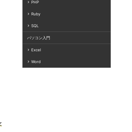
PHP
Ruby
SQL
パソコン入門
Excel
Word
文