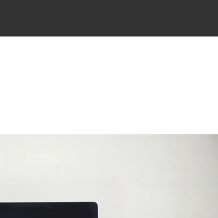
ホーム
IT用語
ITパスポート
home
it terminology
it passport