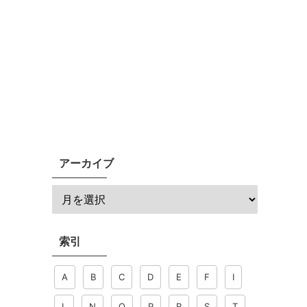
アーカイブ
索引
A
B
C
D
E
F
I
L
N
O
P
R
S
T